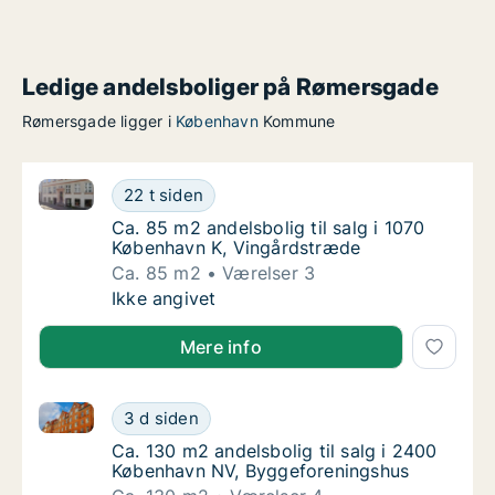
Ledige andelsboliger på Rømersgade
Rømersgade ligger i
København
Kommune
Ca. 85 m2 andelsbolig til salg i 1070 København K, 
Ca. 85 m2 andelsbolig til salg i 1070 Køben
22 t siden
Ca. 85 m2 andelsbolig til salg i 1070 Købe
Ca. 85 m2 andelsbolig til salg i 1070
København K, Vingårdstræde
Ca. 85 m2
Værelser 3
Ca. 85 m2 andelsbolig til salg i 1070 Køben
Ikke angivet
Mere info
Ca. 130 m2 andelsbolig til salg i 2400 København N
Ca. 130 m2 andelsbolig til salg i 2400 Køb
3 d siden
Ca. 130 m2 andelsbolig til salg i 2400 Køb
Ca. 130 m2 andelsbolig til salg i 2400
København NV, Byggeforeningshus