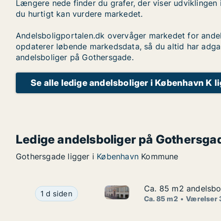
Længere nede finder du grafer, der viser udviklingen 
du hurtigt kan vurdere markedet.
Andelsboligportalen.dk overvåger markedet for andel
opdaterer løbende markedsdata, så du altid har adga
andelsboliger på Gothersgade.
Se alle ledige andelsboliger i København K l
Ledige andelsboliger på Gothersga
Gothersgade ligger i
København
Kommune
Ca. 85 m2 andelsbol
Ca. 85 m2 andelsbol
Ca. 85 m2 andelsbolig til sal
Ca. 85 m2 andelsbolig til salg i 1070 Københav
1 d siden
Ca. 85 m2
Værelser 