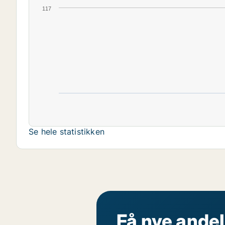
117
Se hele statistikken
Få nye andel