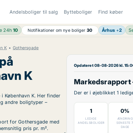
Andelsboliger til salg
Bytteboliger
Find køber
de 24h
10
Århus
+
2
S
Notifikationer om nye boliger
30
vn K
Gothersgade
 på
Opdateret 08-08-2026 kl. 15:
havn K
Markedsrapport 
Der er i øjeblikket 1 led
 i København K. Her finder
og andre boligtyper –
1
0%
LEDIGE
ÆNDRING
pport for Gothersgade med
ANDELSBOLIGER
SENESTE 
DAGE
emsnitlig pris pr. m².