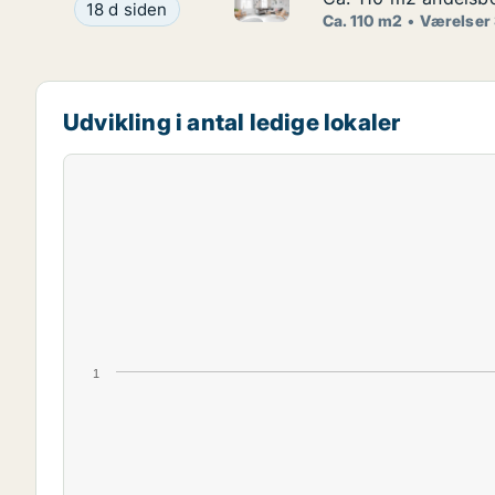
Ca. 110 m2 andelsbolig til sal
Ca. 110 m2 andelsbolig til salg på 1900 Frederik
18 d siden
Ca. 110 m2
Værelser
Udvikling i antal ledige lokaler
1