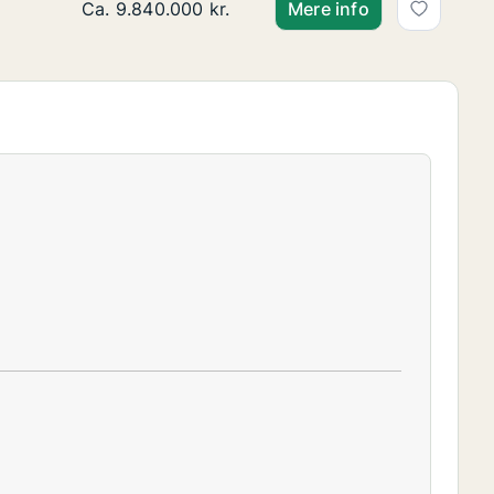
Ca. 110 m2 andelsbolig til salg på 1900 Frederi
Ca. 9.840.000 kr.
Mere info