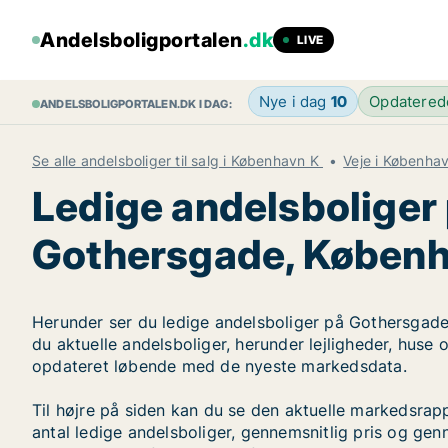
Andelsboligportalen
.dk
LIVE
Nye i dag
10
Opdatere
ANDELSBOLIGPORTALEN.DK I DAG:
Se alle andelsboliger til salg i København K
Veje i Københa
Ledige andelsboliger
Gothersgade, Køben
Herunder ser du ledige andelsboliger på Gothersgade
du aktuelle andelsboliger, herunder lejligheder, huse 
opdateret løbende med de nyeste markedsdata.
Til højre på siden kan du se den aktuelle markedsra
antal ledige andelsboliger, gennemsnitlig pris og genn