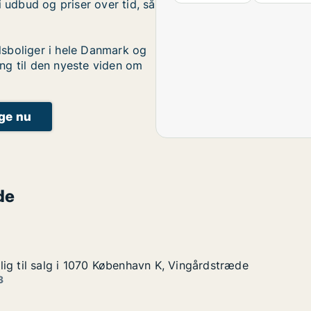
i udbud og priser over tid, så
sboliger i hele Danmark og
ng til den nyeste viden om
ige nu
de
ig til salg i 1070 København K, Vingårdstræde
ig til salg i 1070 København K, Vingårdstræde
g i 1070 København K, Vingårdstræde
n K, Vingårdstræde
3