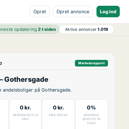
Opret
Opret annonce
Log ind
eneste opdatering
2 t siden
Aktive annoncer
1.019
00
Markedsrapport
– Gothersgade
ige andelsboliger på Gothersgade.
0 kr.
0 kr.
0%
GENNEMSNITLIG
PRIS PER M2
ÆNDRING
7
PRIS
SENESTE 30
DAGE