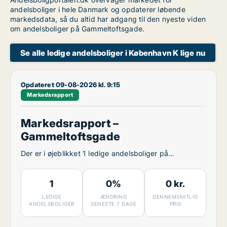
andelsboliger i hele Danmark og opdaterer løbende
markedsdata, så du altid har adgang til den nyeste viden
om andelsboliger på Gammeltoftsgade.
Se alle ledige andelsboliger i København K lige nu
Opdateret 09-08-2026 kl. 9:15
Markedsrapport
Markedsrapport –
Gammeltoftsgade
Der er i øjeblikket 1 ledige andelsboliger på
Gammeltoftsgade.
1
0%
0 kr.
LEDIGE
ÆNDRING
GENNEMSNITLIG
ANDELSBOLIGER
SENESTE 7 DAGE
PRIS