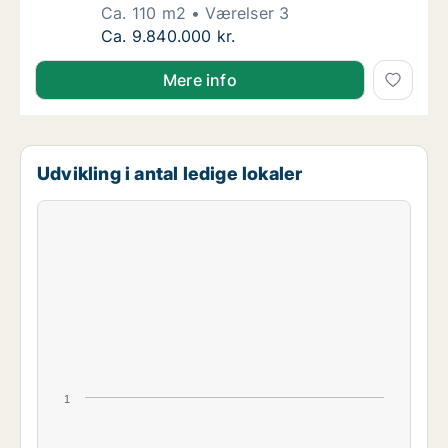
Ca. 110 m2
Værelser 3
Ca. 110 m2 andelsbolig til salg på 1900 Fred
Ca. 9.840.000 kr.
Mere info
Udvikling i antal ledige lokaler
1