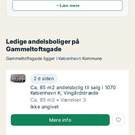
Læs mere
Ledige andelsboliger på
Gammeltoftsgade
Gammeltoftsgade ligger i
København
Kommune
Ca. 85 m2 andelsbolig til salg i 1070 København K, 
Ca. 85 m2 andelsbolig til salg i 1070 Køben
2 d siden
Ca. 85 m2 andelsbolig til salg i 1070 Købe
Ca. 85 m2 andelsbolig til salg i 1070
København K, Vingårdstræde
Ca. 85 m2
Værelser 3
Ca. 85 m2 andelsbolig til salg i 1070 Køben
Ikke angivet
Mere info