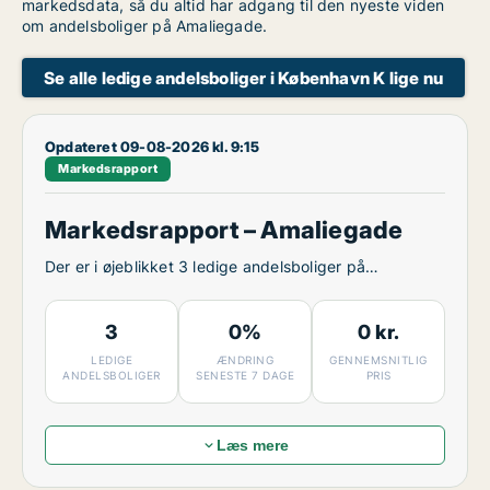
markedsdata, så du altid har adgang til den nyeste viden
om andelsboliger på Amaliegade.
Se alle ledige andelsboliger i København K lige nu
Opdateret 09-08-2026 kl. 9:15
Markedsrapport
Markedsrapport – Amaliegade
Der er i øjeblikket 3 ledige andelsboliger på
Amaliegade.
3
0%
0 kr.
LEDIGE
ÆNDRING
GENNEMSNITLIG
ANDELSBOLIGER
SENESTE 7 DAGE
PRIS
Læs mere