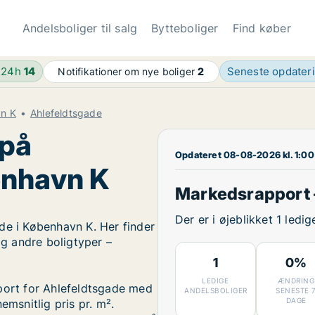
Andelsboliger til salg
Bytteboliger
Find køber
 24h
14
Seneste opdater
Notifikationer om nye boliger
2
vn K
Ahlefeldtsgade
 på
Opdateret 08-08-2026 kl. 1:00
enhavn K
Markedsrapport 
Der er i øjeblikket 1 ledi
de i København K. Her finder
og andre boligtyper –
1
0%
LEDIGE
ÆNDRING
pport for Ahlefeldtsgade med
ANDELSBOLIGER
SENESTE 
DAGE
emsnitlig pris pr. m².