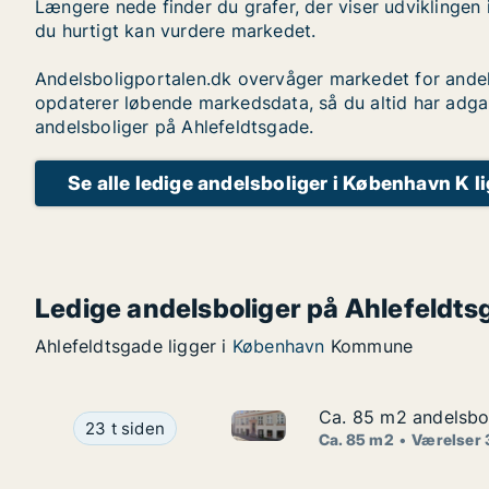
Længere nede finder du grafer, der viser udviklingen 
du hurtigt kan vurdere markedet.
Andelsboligportalen.dk overvåger markedet for andel
opdaterer løbende markedsdata, så du altid har adga
andelsboliger på Ahlefeldtsgade.
Se alle ledige andelsboliger i København K l
Ledige andelsboliger på Ahlefeldts
Ahlefeldtsgade ligger i
København
Kommune
Ca. 85 m2 andelsbol
Ca. 85 m2 andelsbol
Ca. 85 m2 andelsbolig til sal
Ca. 85 m2 andelsbolig til salg i 1070 København
23 t siden
Ca. 85 m2
Værelser 