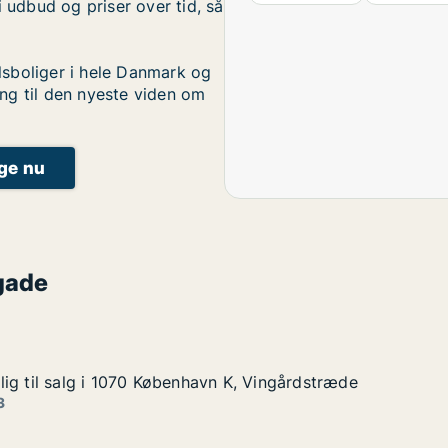
i udbud og priser over tid, så
sboliger i hele Danmark og
ng til den nyeste viden om
ige nu
gade
ig til salg i 1070 København K, Vingårdstræde
ig til salg i 1070 København K, Vingårdstræde
g i 1070 København K, Vingårdstræde
 K, Vingårdstræde
3