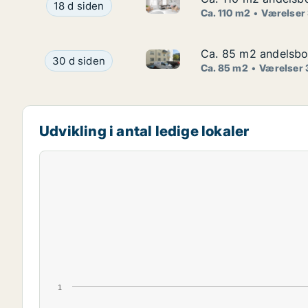
Ca. 110 m2 andelsbolig til sal
Ca. 110 m2 andelsbolig til salg på 1900 Frederik
18 d siden
Ca. 110 m2
Værelser
Ca. 85 m2 andelsbol
Ca. 85 m2 andelsbol
Ca. 85 m2 andelsbolig til sal
Ca. 85 m2 andelsbolig til salg på 2100 Københav
30 d siden
Ca. 85 m2
Værelser 
Udvikling i antal ledige lokaler
1