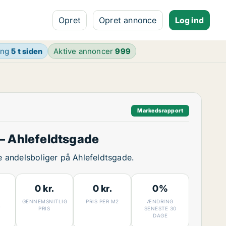
Opret
Opret annonce
Log ind
ing
5 t siden
Aktive annoncer
999
Markedsrapport
– Ahlefeldtsgade
ge andelsboliger på Ahlefeldtsgade.
0 kr.
0 kr.
0%
GENNEMSNITLIG
PRIS PER M2
ÆNDRING
7
PRIS
SENESTE 30
DAGE