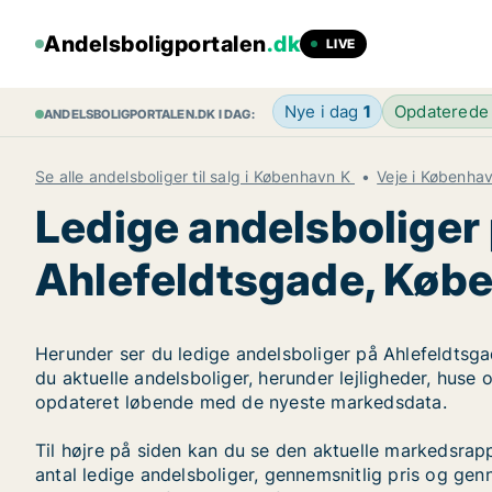
Andelsboligportalen
.dk
LIVE
Nye i dag
1
Opdaterede
ANDELSBOLIGPORTALEN.DK I DAG:
Se alle andelsboliger til salg i København K
Veje i Københa
Ledige andelsboliger
Ahlefeldtsgade, Køb
Herunder ser du ledige andelsboliger på Ahlefeldtsga
du aktuelle andelsboliger, herunder lejligheder, huse 
opdateret løbende med de nyeste markedsdata.
Til højre på siden kan du se den aktuelle markedsra
antal ledige andelsboliger, gennemsnitlig pris og genn