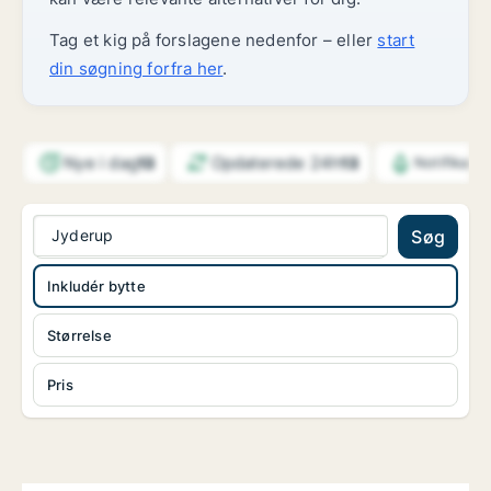
Tag et kig på forslagene nedenfor – eller
start
din søgning forfra her
.
Nye i dag
Opdaterede 24h
13
13
Notifikati
Jyderup
Søg
Inkludér bytte
Størrelse
Pris