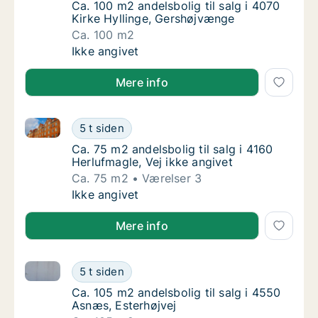
Ca. 100 m2 andelsbolig til salg i 4070 Kirk
Ca. 100 m2 andelsbolig til salg i 4070
Kirke Hyllinge, Gershøjvænge
Ca. 100 m2
Ca. 100 m2 andelsbolig til salg i 4070 Kirk
Ikke angivet
Mere info
Ca. 75 m2 andelsbolig til salg i 4160 Herlufmagle, Ve
Ca. 75 m2 andelsbolig til salg i 4160 Herlufm
5 t siden
Ca. 75 m2 andelsbolig til salg i 4160 Herlufm
Ca. 75 m2 andelsbolig til salg i 4160
Herlufmagle, Vej ikke angivet
Ca. 75 m2
Værelser 3
Ca. 75 m2 andelsbolig til salg i 4160 Herlufm
Ikke angivet
Mere info
Ca. 105 m2 andelsbolig til salg i 4550 Asnæs, Esterh
Ca. 105 m2 andelsbolig til salg i 4550 Asnæs
5 t siden
Ca. 105 m2 andelsbolig til salg i 4550 Asnæs
Ca. 105 m2 andelsbolig til salg i 4550
Asnæs, Esterhøjvej