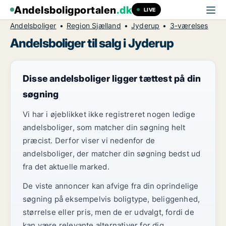
Andelsboligportalen
.dk
LIVE
Andelsboliger
Region Sjælland
Jyderup
3-værelses
Andelsboliger til salg i Jyderup
Disse andelsboliger ligger tættest på din
søgning
Vi har i øjeblikket ikke registreret nogen ledige
andelsboliger, som matcher din søgning helt
præcist. Derfor viser vi nedenfor de
andelsboliger, der matcher din søgning bedst ud
fra det aktuelle marked.
De viste annoncer kan afvige fra din oprindelige
søgning på eksempelvis boligtype, beliggenhed,
størrelse eller pris, men de er udvalgt, fordi de
kan være relevante alternativer for dig.