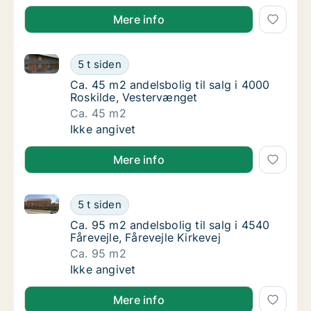
Mere info
Ca. 45 m2 andelsbolig til salg i 4000 Roskilde, Vest
Ca. 45 m2 andelsbolig til salg i 4000 Roski
5 t siden
Ca. 45 m2 andelsbolig til salg i 4000 Roski
Ca. 45 m2 andelsbolig til salg i 4000
Roskilde, Vestervænget
Ca. 45 m2
Ca. 45 m2 andelsbolig til salg i 4000 Roski
Ikke angivet
Mere info
Ca. 95 m2 andelsbolig til salg i 4540 Fårevejle, Fårev
Ca. 95 m2 andelsbolig til salg i 4540 Fårevej
5 t siden
Ca. 95 m2 andelsbolig til salg i 4540 Fårevejl
Ca. 95 m2 andelsbolig til salg i 4540
Fårevejle, Fårevejle Kirkevej
Ca. 95 m2
Ca. 95 m2 andelsbolig til salg i 4540 Fårevej
Ikke angivet
Mere info