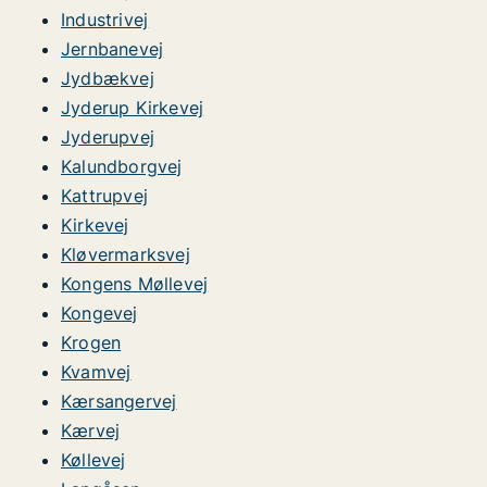
Industrivej
Jernbanevej
Jydbækvej
Jyderup Kirkevej
Jyderupvej
Kalundborgvej
Kattrupvej
Kirkevej
Kløvermarksvej
Kongens Møllevej
Kongevej
Krogen
Kvamvej
Kærsangervej
Kærvej
Køllevej