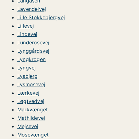
Langåsen
Lavendelvej
Lille Stokkebjergvej
Lillevej
Lindevej
Lunderosevej
Lynggårdsvej
Lyngkrogen
Lyngvej
Lysbjerg
Lysmosevej
Lærkevej
Løgtvedvej
Markvænget
Mathildevej
Mejsevej
Mosevænget