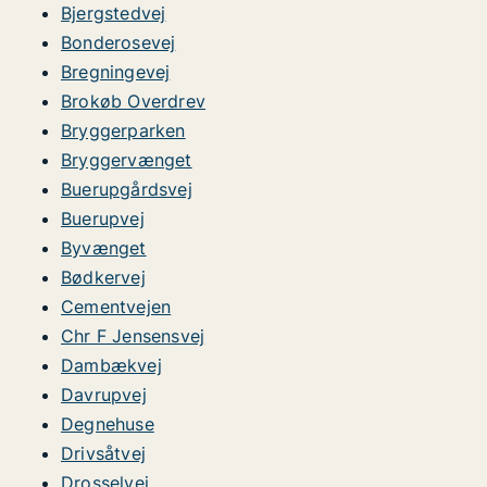
Bjergstedvej
Bonderosevej
Bregningevej
Brokøb Overdrev
Bryggerparken
Bryggervænget
Buerupgårdsvej
Buerupvej
Byvænget
Bødkervej
Cementvejen
Chr F Jensensvej
Dambækvej
Davrupvej
Degnehuse
Drivsåtvej
Drosselvej