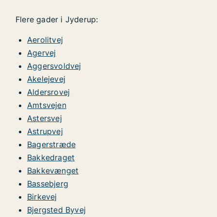
Flere gader i Jyderup:
Aerolitvej
Agervej
Aggersvoldvej
Akelejevej
Aldersrovej
Amtsvejen
Astersvej
Astrupvej
Bagerstræde
Bakkedraget
Bakkevænget
Bassebjerg
Birkevej
Bjergsted Byvej