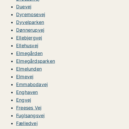
Duevej
Dyremosevej
Dyvelparken
Dønnerupvej
Ellebjergvej
Ellehusvej
Elmegården
Elmegårdsparken
Elmelunden
Elmevej
Emmabodavej
Enghaven
Engvej
Freeses Vej
Fuglsangsvej
Fælledvej