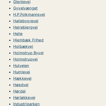
Glentevej
Gyvelvænget
H.P.Folkmannsvej
Hallebyorevej
Hejrebjergvej
Helle
Hjembæk Frihed
Holbækvej
Holmstrup Byvej
Holmstrupvej
Hulvejen
Humlevej
Hækkevej
Høedvej
Hørdal
Hørløkkevej
Industriparken