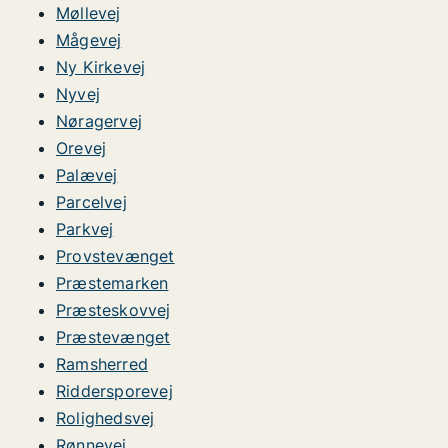
Møllevej
Mågevej
Ny Kirkevej
Nyvej
Nøragervej
Orevej
Palævej
Parcelvej
Parkvej
Provstevænget
Præstemarken
Præsteskovvej
Præstevænget
Ramsherred
Riddersporevej
Rolighedsvej
Rønnevej