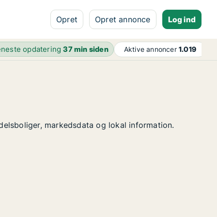
Opret
Opret annonce
Log ind
neste opdatering
37 min siden
Aktive annoncer
1.019
ndelsboliger, markedsdata og lokal information.