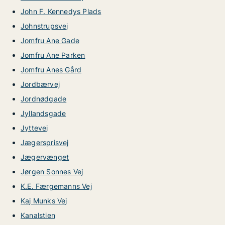
John F. Kennedys Plads
Johnstrupsvej
Jomfru Ane Gade
Jomfru Ane Parken
Jomfru Anes Gård
Jordbærvej
Jordnødgade
Jyllandsgade
Jyttevej
Jægersprisvej
Jægervænget
Jørgen Sonnes Vej
K.E. Færgemanns Vej
Kaj Munks Vej
Kanalstien