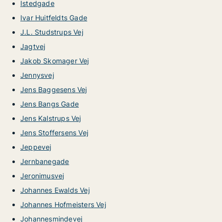
Istedgade
Ivar Huitfeldts Gade
J.L. Studstrups Vej
Jagtvej
Jakob Skomager Vej
Jennysvej
Jens Baggesens Vej
Jens Bangs Gade
Jens Kalstrups Vej
Jens Stoffersens Vej
Jeppevej
Jernbanegade
Jeronimusvej
Johannes Ewalds Vej
Johannes Hofmeisters Vej
Johannesmindevej