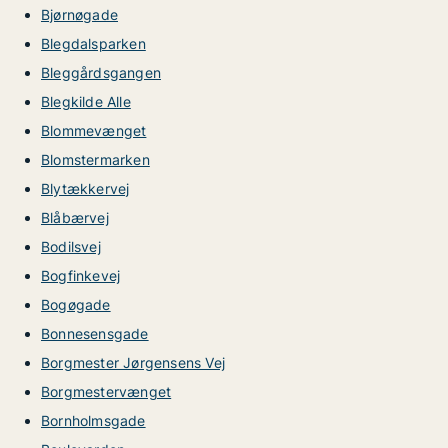
Bjørnøgade
Blegdalsparken
Bleggårdsgangen
Blegkilde Alle
Blommevænget
Blomstermarken
Blytækkervej
Blåbærvej
Bodilsvej
Bogfinkevej
Bogøgade
Bonnesensgade
Borgmester Jørgensens Vej
Borgmestervænget
Bornholmsgade