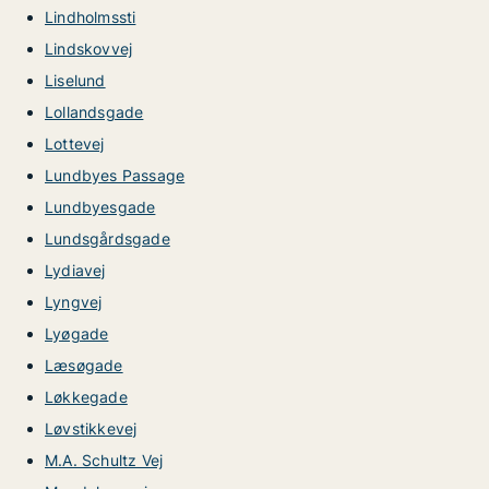
Lindholmssti
Lindskovvej
Liselund
Lollandsgade
Lottevej
Lundbyes Passage
Lundbyesgade
Lundsgårdsgade
Lydiavej
Lyngvej
Lyøgade
Læsøgade
Løkkegade
Løvstikkevej
M.A. Schultz Vej