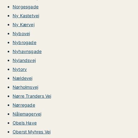
Norgesgade
Ny Kastetvej
Ny Kærvej
Nybovej
Nybrogade
Nyhavnsgade
Nylandsvej
Nytorv
Nældevej
Nørholmsvej
Nørre Tranders Vej
Nørregade
Nålemagervej
Obels Have
Oberst Myhres Vej