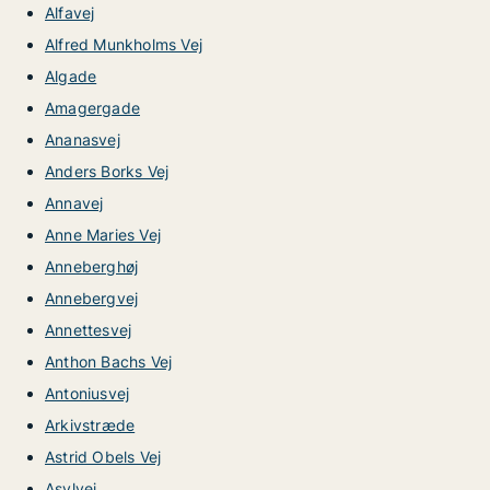
Alfavej
Alfred Munkholms Vej
Algade
Amagergade
Ananasvej
Anders Borks Vej
Annavej
Anne Maries Vej
Anneberghøj
Annebergvej
Annettesvej
Anthon Bachs Vej
Antoniusvej
Arkivstræde
Astrid Obels Vej
Asylvej