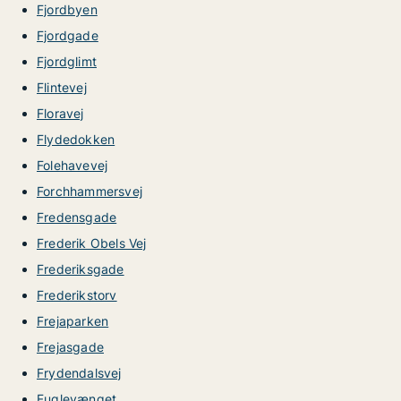
Fjordbyen
Fjordgade
Fjordglimt
Flintevej
Floravej
Flydedokken
Folehavevej
Forchhammersvej
Fredensgade
Frederik Obels Vej
Frederiksgade
Frederikstorv
Frejaparken
Frejasgade
Frydendalsvej
Fuglevænget