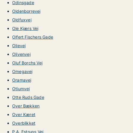
Odinsgade
Oldenborrevej
Oldfuxvej
Ole Kjærs Vej
Olfert Fischers Gade
Olievej
Olivenvej
Oluf Borchs Vej
Omegavej
Oramavej
Otiumvej
Otte Ruds Gade
Over Bækken
Over Kæret
Overblikket
P.A. Estrups Vej