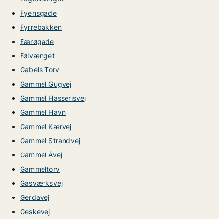
Fyensgade
Fyrrebakken
Færøgade
Følvænget
Gabels Torv
Gammel Gugvej
Gammel Hasserisvej
Gammel Havn
Gammel Kærvej
Gammel Strandvej
Gammel Åvej
Gammeltorv
Gasværksvej
Gerdavej
Geskevej