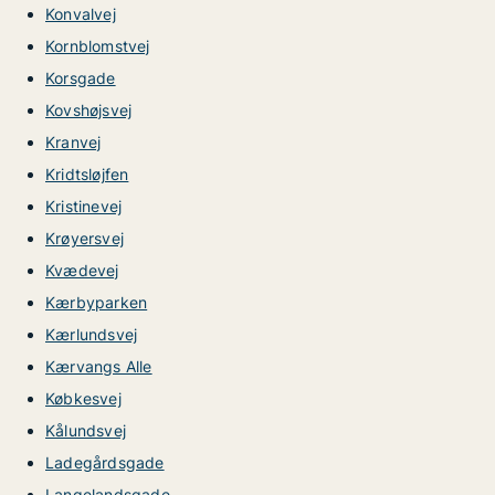
Konvalvej
Kornblomstvej
Korsgade
Kovshøjsvej
Kranvej
Kridtsløjfen
Kristinevej
Krøyersvej
Kvædevej
Kærbyparken
Kærlundsvej
Kærvangs Alle
Købkesvej
Kålundsvej
Ladegårdsgade
Langelandsgade