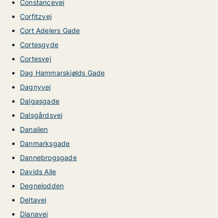
Constancevej
Corfitzvej
Cort Adelers Gade
Cortesgyde
Cortesvej
Dag Hammarskjølds Gade
Dagnyvej
Dalgasgade
Dalsgårdsvej
Danalien
Danmarksgade
Dannebrogsgade
Davids Alle
Degnelodden
Deltavej
Dianavej