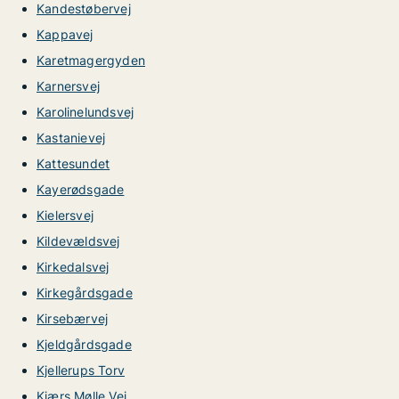
Kandestøbervej
Kappavej
Karetmagergyden
Karnersvej
Karolinelundsvej
Kastanievej
Kattesundet
Kayerødsgade
Kielersvej
Kildevældsvej
Kirkedalsvej
Kirkegårdsgade
Kirsebærvej
Kjeldgårdsgade
Kjellerups Torv
Kjærs Mølle Vej