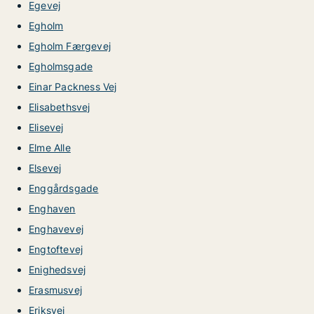
Egevej
Egholm
Egholm Færgevej
Egholmsgade
Einar Packness Vej
Elisabethsvej
Elisevej
Elme Alle
Elsevej
Enggårdsgade
Enghaven
Enghavevej
Engtoftevej
Enighedsvej
Erasmusvej
Eriksvej