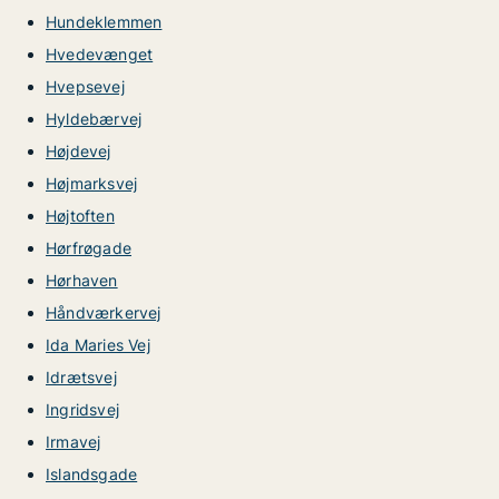
Hundeklemmen
Hvedevænget
Hvepsevej
Hyldebærvej
Højdevej
Højmarksvej
Højtoften
Hørfrøgade
Hørhaven
Håndværkervej
Ida Maries Vej
Idrætsvej
Ingridsvej
Irmavej
Islandsgade