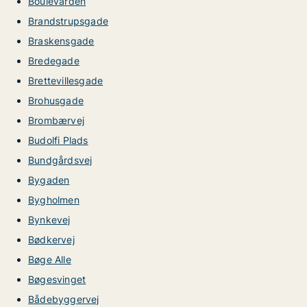
Boulevarden
Brandstrupsgade
Braskensgade
Bredegade
Brettevillesgade
Brohusgade
Brombærvej
Budolfi Plads
Bundgårdsvej
Bygaden
Bygholmen
Bynkevej
Bødkervej
Bøge Alle
Bøgesvinget
Bådebyggervej