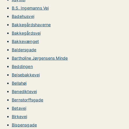
B.S. Ingemanns Vej
Badehusvej
Bakkegårdshaverne
Bakkegårdsvej
Bakkevænget
Baldersgade
Bartholine Jørgensens Minde
Beddingen
Bejsebakkevej
Bellahøj
Benediktevej
Bernstorffsgade
Betavej
Birkevej
Bispensgade