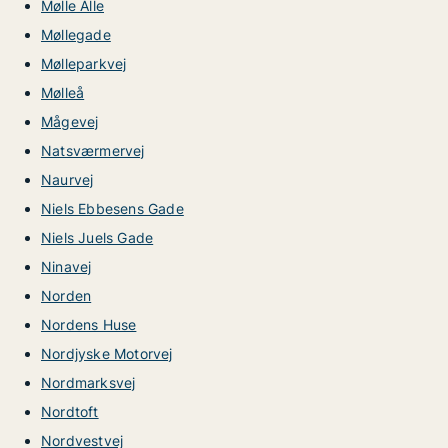
Mølle Alle
Møllegade
Mølleparkvej
Mølleå
Mågevej
Natsværmervej
Naurvej
Niels Ebbesens Gade
Niels Juels Gade
Ninavej
Norden
Nordens Huse
Nordjyske Motorvej
Nordmarksvej
Nordtoft
Nordvestvej