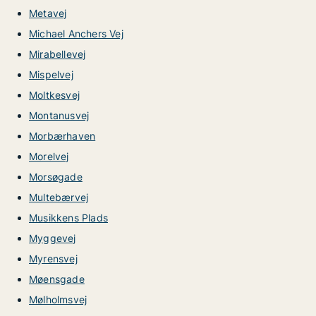
Metavej
Michael Anchers Vej
Mirabellevej
Mispelvej
Moltkesvej
Montanusvej
Morbærhaven
Morelvej
Morsøgade
Multebærvej
Musikkens Plads
Myggevej
Myrensvej
Møensgade
Mølholmsvej