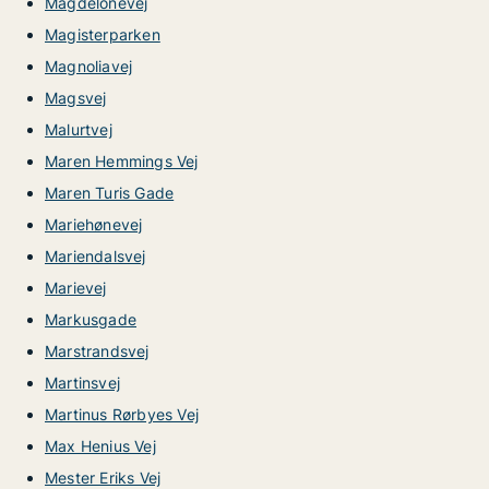
Magdelonevej
Magisterparken
Magnoliavej
Magsvej
Malurtvej
Maren Hemmings Vej
Maren Turis Gade
Mariehønevej
Mariendalsvej
Marievej
Markusgade
Marstrandsvej
Martinsvej
Martinus Rørbyes Vej
Max Henius Vej
Mester Eriks Vej