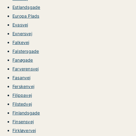
Estlandsgade
Europa Plads
Evasvej
Exnersvej
Falkevej
Falstersgade
Fanøgade
Farverensvej
Fasanvej
Ferskenvej
Filippavej
Filstedvej
Finlandsgade
Finsensvej
Firkløvervej