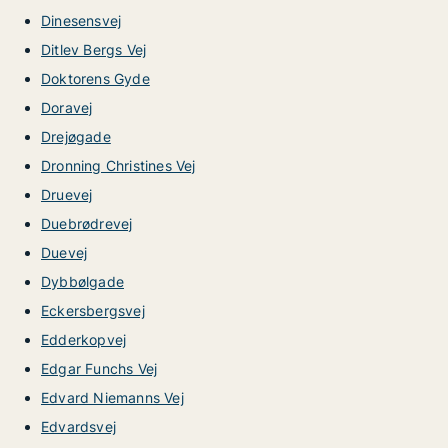
Dinesensvej
Ditlev Bergs Vej
Doktorens Gyde
Doravej
Drejøgade
Dronning Christines Vej
Druevej
Duebrødrevej
Duevej
Dybbølgade
Eckersbergsvej
Edderkopvej
Edgar Funchs Vej
Edvard Niemanns Vej
Edvardsvej