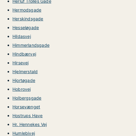
Herluf Trolles Gade
Hermodsgade
Herskindsgade
Hesseløgade
Hildasvej
Himmerlandsgade
Hindbærvej
Hirsevej
Hjelmerstald
Hjortøgade
Hobrovej
Holbergsgade
Horsevænget
Hostrups Have
Hr. Hennekes Vej
Humlebivej