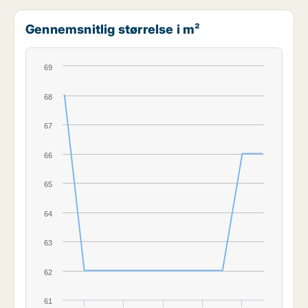
Gennemsnitlig størrelse i m²
69
68
67
66
65
64
63
62
61