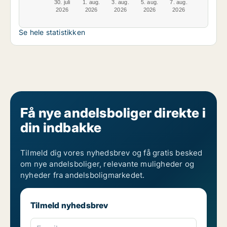
30. juli
1. aug.
3. aug.
5. aug.
7. aug.
2026
2026
2026
2026
2026
Se hele statistikken
Få nye andelsboliger direkte i
din indbakke
Tilmeld dig vores nyhedsbrev og få gratis besked
om nye andelsboliger, relevante muligheder og
nyheder fra andelsboligmarkedet.
Tilmeld nyhedsbrev