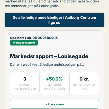
markedsdata, så du altid har adgang til den nyeste viden
om andelsboliger på Louisegade.
Se alle ledige andelsboliger i Aalborg Centrum
lige nu
Opdateret 09-08-2026 kl. 9:15
Markedsrapport
Markedsrapport – Louisegade
Der er i øjeblikket 3 ledige andelsboliger på
Louisegade.
3
+50,0%
0 kr.
LEDIGE
ÆNDRING
GENNEMSNITLIG
ANDELSBOLIGER
SENESTE 7 DAGE
PRIS
Læs mere