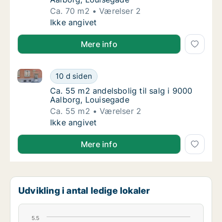
Ca. 70 m2
Værelser 2
Ca. 70 m2 andelsbolig til salg i 9000 Aalbo
Ikke angivet
Mere info
Ca. 55 m2 andelsbolig til salg i 9000 Aalborg, Louis
Ca. 55 m2 andelsbolig til salg i 9000 Aalbo
10 d siden
Ca. 55 m2 andelsbolig til salg i 9000 Aalbo
Ca. 55 m2 andelsbolig til salg i 9000
Aalborg, Louisegade
Ca. 55 m2
Værelser 2
Ca. 55 m2 andelsbolig til salg i 9000 Aalbo
Ikke angivet
Mere info
Udvikling i antal ledige lokaler
5.5