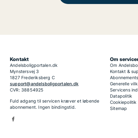
Kontakt
Om service
Andelsboligportalen.dk
Om Andelsbol
Mynstersvej 3
Kontakt & su
1827 Frederiksberg C
Abonnementsv
support@andelsboligportalen.dk
Generelle vilk
CVR: 38854925
Servicens in
Datapolitik
Fuld adgang til servicen kræver et løbende
Cookiepolitik
abonnement. Ingen bindingstid.
Sitemap