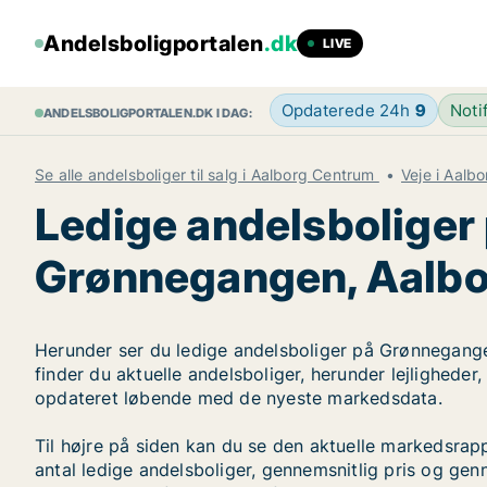
Andelsboligportalen
.dk
LIVE
Opdaterede 24h
9
Noti
ANDELSBOLIGPORTALEN.DK I DAG:
Se alle andelsboliger til salg i Aalborg Centrum
Veje i Aalb
Ledige andelsboliger
Grønnegangen, Aalb
Herunder ser du ledige andelsboliger på Grønnegang
finder du aktuelle andelsboliger, herunder lejligheder
opdateret løbende med de nyeste markedsdata.
Til højre på siden kan du se den aktuelle markedsr
antal ledige andelsboliger, gennemsnitlig pris og genn