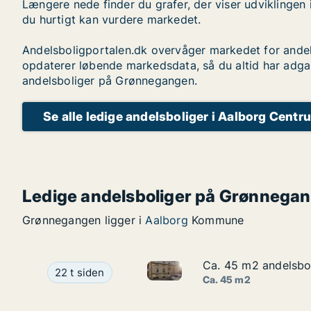
Længere nede finder du grafer, der viser udviklingen 
du hurtigt kan vurdere markedet.
Andelsboligportalen.dk overvåger markedet for andel
opdaterer løbende markedsdata, så du altid har adga
andelsboliger på Grønnegangen.
Se alle ledige andelsboliger i Aalborg Centr
Ledige andelsboliger på Grønnega
Grønnegangen ligger i
Aalborg
Kommune
Ca. 45 m2 andelsbol
Ca. 45 m2 andelsbol
Ca. 45 m2 andelsbolig til sal
Ca. 45 m2 andelsbolig til salg i 9000 Aalborg, 
22 t siden
Ca. 45 m2