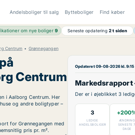
Andelsboliger til salg
Bytteboliger
Find køber
fikationer om nye boliger
9
Seneste opdatering
2 t siden
org Centrum
Grønnegangen
 på
Opdateret 09-08-2026 kl. 9:15
org Centrum
Markedsrapport
Der er i øjeblikket 3 led
en i Aalborg Centrum. Her
, huse og andre boligtyper –
3
+200
LEDIGE
ÆNDRING
apport for Grønnegangen med
ANDELSBOLIGER
SENESTE 
DAGE
emsnitlig pris pr. m².