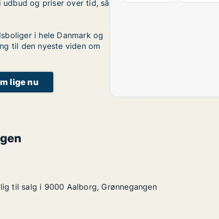
i udbud og priser over tid, så
sboliger i hele Danmark og
ng til den nyeste viden om
um lige nu
ngen
ig til salg i 9000 Aalborg, Grønnegangen
ig til salg i 9000 Aalborg, Grønnegangen
g i 9000 Aalborg, Grønnegangen
Grønnegangen