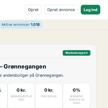
Opret
Opret annonce
Log ind
Aktive annoncer
1.018
Markedsrapport
 – Grønnegangen
ige andelsboliger på Grønnegangen.
%
0 kr.
0 kr.
0%
GENNEMSNITLIG
PRIS PER M2
ÆNDRING
7
PRIS
SENESTE 30
DAGE