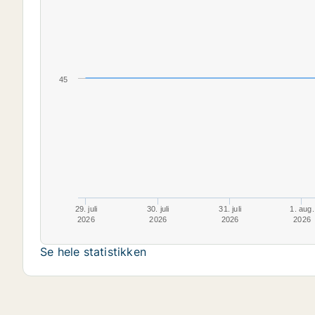
45
29. juli
30. juli
31. juli
1. aug.
2026
2026
2026
2026
Se hele statistikken