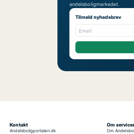
andelsboligmarkedet.
Tilmeld nyhedsbrev
Email
Kontakt
Om service
Andelsboligportalen.dk
Om Andelsbol