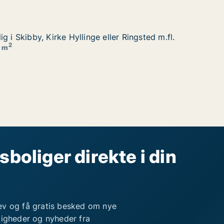
g i Skibby, Kirke Hyllinge eller Ringsted m.fl.
g i Skibby, Kirke Hyllinge eller Ringsted m.fl.
r Ringsted m.fl.
2
5 m
sboliger direkte i din
ev og få gratis besked om nye
ligheder og nyheder fra