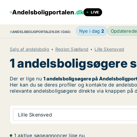
Andelsboligportalen
.dk
LIVE
Nye i dag
2
Opdatered
ANDELSBOLIGPORTALEN.DK I DAG:
Salg af andelsbolig
Region Sjælland
Lille Skensved
1 andelsboligsøgere sø
Der er lige nu
1 andelsboligsøgere på Andelsboligpor
Her kan du se deres profiler og kontakte de andelsbol
relevante andelsboligsøgere direkte via knappen på d
Lille Skensved
1 aktive søgeannoncer lige nu