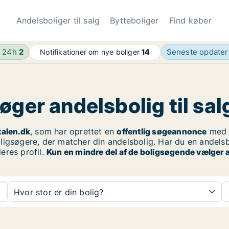
Andelsboliger til salg
Bytteboliger
Find køber
e 24h
2
Seneste opdate
Notifikationer om nye boliger
14
ger andelsbolig til salg
talen.dk
, som har oprettet en
offentlig søgeannonce
med ø
igsøgere, der matcher din andelsbolig. Har du en andelsbol
eres profil.
Kun en mindre del af de boligsøgende vælger a
Hvor stor er din bolig?