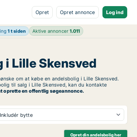
Opret
Opret annonce
Log ind
ring
1 t siden
Aktive annoncer
1.011
 i Lille Skensved
nske om at købe en andelsbolig i Lille Skensved.
ig til salg i Lille Skensved, kan du kontakte
t oprette en offentlig søgeannonce.
Inkludér bytte
Opret din andelsbolig her