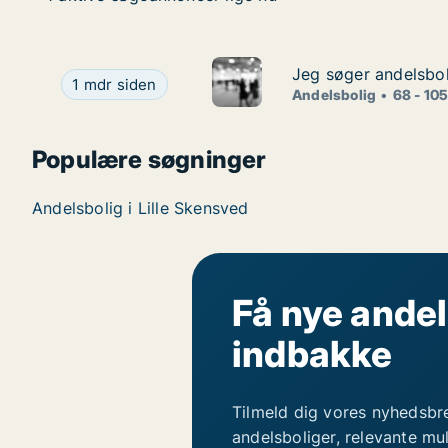
Jeg søger andelsboli
Jeg søger andelsboli
Jeg søger andelsbolig i Skibby, Kirke Hyllinge elle
1 mdr siden
Andelsbolig
68 - 10
Populære søgninger
Andelsbolig i Lille Skensved
Få nye andel
indbakke
Tilmeld dig vores nyhedsbr
andelsboliger, relevante mu