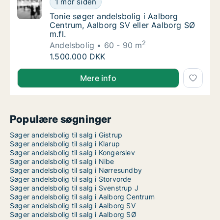
1 mdr siden
Tonie søger andelsbolig i Aalborg Centrum, A
Tonie søger andelsbolig i Aalborg
Centrum, Aalborg SV eller Aalborg SØ
m.fl.
2
Andelsbolig
60 - 90 m
Tonie søger andelsbolig i Aalborg Centrum, 
1.500.000 DKK
Tonie søger andelsbolig i Aalborg Centrum, Aalborg S
Mere info
Populære søgninger
Søger andelsbolig til salg i Gistrup
Søger andelsbolig til salg i Klarup
Søger andelsbolig til salg i Kongerslev
Søger andelsbolig til salg i Nibe
Søger andelsbolig til salg i Nørresundby
Søger andelsbolig til salg i Storvorde
Søger andelsbolig til salg i Svenstrup J
Søger andelsbolig til salg i Aalborg Centrum
Søger andelsbolig til salg i Aalborg SV
Søger andelsbolig til salg i Aalborg SØ