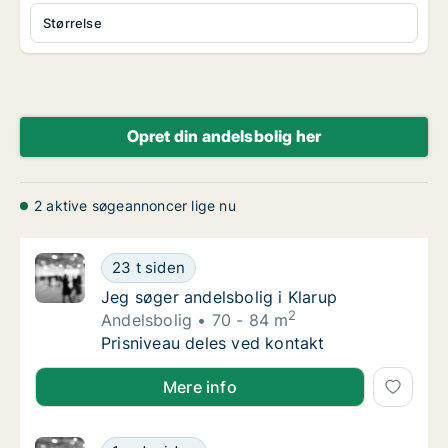
Størrelse
Opret din andelsbolig her
2 aktive søgeannoncer lige nu
Jeg søger andelsbolig i Klarup
23 t siden
Jeg søger andelsbolig i Klarup
Jeg søger andelsbolig i Klarup
2
Andelsbolig
70 - 84 m
Jeg søger andelsbolig i Klarup
Prisniveau deles ved kontakt
Jeg søger andelsbolig i Klarup
Mere info
Tonie søger andelsbolig i Aalborg Centrum, 