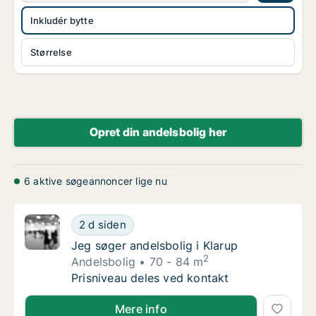
Inkludér bytte
Størrelse
Opret din andelsbolig her
6 aktive søgeannoncer lige nu
Jeg søger andelsbolig i Klarup
2 d siden
Jeg søger andelsbolig i Klarup
Jeg søger andelsbolig i Klarup
2
Andelsbolig
70 - 84 m
Jeg søger andelsbolig i Klarup
Prisniveau deles ved kontakt
Jeg søger andelsbolig i Klarup
Mere info