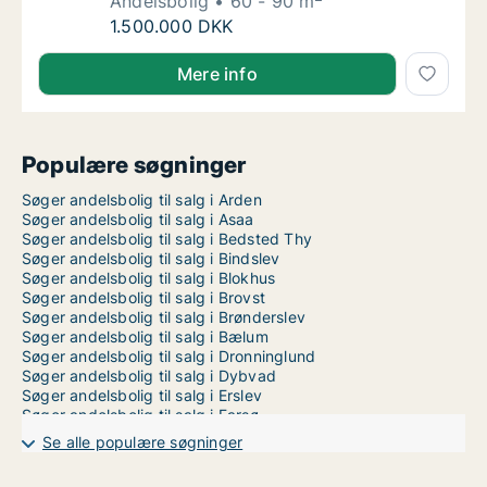
Andelsbolig
60 - 90 m
Tonie søger andelsbolig i Aalborg Centrum, 
1.500.000 DKK
Tonie søger andelsbolig i Aalborg Centrum, Aalborg S
Mere info
Populære søgninger
Søger andelsbolig til salg i Arden
Søger andelsbolig til salg i Asaa
Søger andelsbolig til salg i Bedsted Thy
Søger andelsbolig til salg i Bindslev
Søger andelsbolig til salg i Blokhus
Søger andelsbolig til salg i Brovst
Søger andelsbolig til salg i Brønderslev
Søger andelsbolig til salg i Bælum
Søger andelsbolig til salg i Dronninglund
Søger andelsbolig til salg i Dybvad
Søger andelsbolig til salg i Erslev
Søger andelsbolig til salg i Farsø
Søger andelsbolig til salg i Fjerritslev
Se alle populære søgninger
Søger andelsbolig til salg i Frederikshavn
Søger andelsbolig til salg i Frøstrup