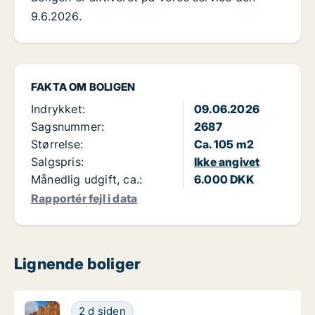
9.6.2026.
FAKTA OM BOLIGEN
Indrykket:
09.06.2026
Sagsnummer:
2687
Størrelse:
Ca. 105 m2
Salgspris:
Ikke angivet
Månedlig udgift, ca.:
6.000 DKK
Rapportér fejl i data
Lignende boliger
Ca. 130 m2 andelsbolig til salg i 2400 København N
Ca. 130 m2 andelsbolig til salg i 2400 Køb
2 d siden