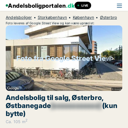
Andelsboligportalen
.dk
LIVE
Andelsboliger
Storkøbenhavn
København
Østerbro
Foto leveres af Google Street View og kan være upræcist:
Foto fra Google Street View
Andelsbolig til salg, Østerbro,
Østbanegade
[xxxxxxxxxxxx]
(kun
bytte)
2
Ca. 105 m