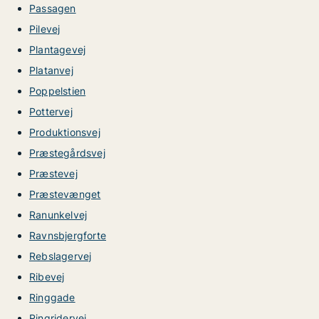
Passagen
Pilevej
Plantagevej
Platanvej
Poppelstien
Pottervej
Produktionsvej
Præstegårdsvej
Præstevej
Præstevænget
Ranunkelvej
Ravnsbjergforte
Rebslagervej
Ribevej
Ringgade
Ringridervej