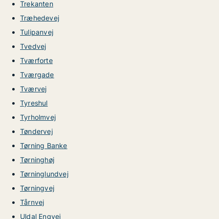
Trekanten
Træhedevej
Tulipanvej
Tvedvej
Tværforte
Tværgade
Tværvej
Tyreshul
Tyrholmvej
Tøndervej
Tørning Banke
Tørninghøj
Tørninglundvej
Tørningvej
Tårnvej
Uldal Engvej