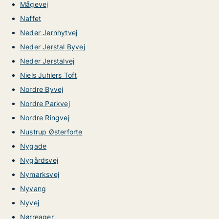
Mågevej
Naffet
Neder Jernhytvej
Neder Jerstal Byvej
Neder Jerstalvej
Niels Juhlers Toft
Nordre Byvej
Nordre Parkvej
Nordre Ringvej
Nustrup Østerforte
Nygade
Nygårdsvej
Nymarksvej
Nyvang
Nyvej
Nørreager