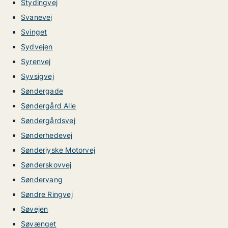
Stydingvej
Svanevej
Svinget
Sydvejen
Syrenvej
Syvsigvej
Søndergade
Søndergård Alle
Søndergårdsvej
Sønderhedevej
Sønderjyske Motorvej
Sønderskovvej
Søndervang
Søndre Ringvej
Søvejen
Søvænget