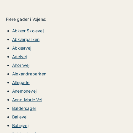
Flere gader i Vojens:
Abkær Skolevej
Abkærparken
Abkærvej
Adelvej
Ahornvej
Alexandraparken
Allegade
Anemonevej
Anne-Marie Vej
Baldersager
Ballevej
Balløjvej