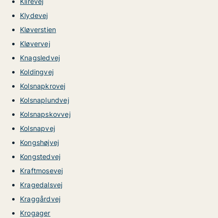
Klirevej
Klydevej
Kløverstien
Kløvervej
Knagsledvej
Koldingvej
Kolsnapkrovej
Kolsnaplundvej
Kolsnapskovvej
Kolsnapvej
Kongshøjvej
Kongstedvej
Kraftmosevej
Kragedalsvej
Kraggårdvej
Krogager