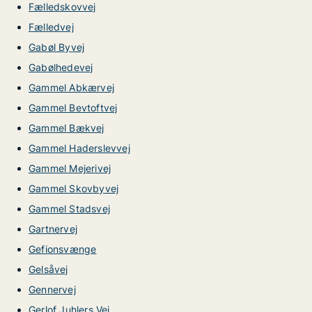
Fælledskovvej
Fælledvej
Gabøl Byvej
Gabølhedevej
Gammel Abkærvej
Gammel Bevtoftvej
Gammel Bækvej
Gammel Haderslevvej
Gammel Mejerivej
Gammel Skovbyvej
Gammel Stadsvej
Gartnervej
Gefionsvænge
Gelsåvej
Gennervej
Gerlof Juhlers Vej