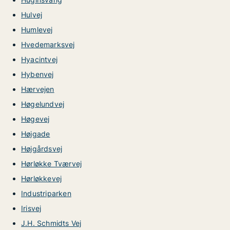
Hulvej
Humlevej
Hvedemarksvej
Hyacintvej
Hybenvej
Hærvejen
Høgelundvej
Høgevej
Højgade
Højgårdsvej
Hørløkke Tværvej
Hørløkkevej
Industriparken
Irisvej
J.H. Schmidts Vej