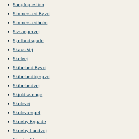
Sangfuglestien
Simmersted Byvej
Simmerstedholm
Sivsangervej
Sjællandsgade
Skaus Vej
Skelvej
Skibelund Byvej
Skibelundbjergvej
Skibelundvej
Skjoldsvænge
Skolevej
Skolevænget
Skovby Bygade
Skovby Lundvej