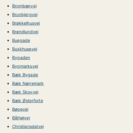
Brombærvej
Brunbjergvej
Brøkkelhusvej
Brøndlundvej
Buegade
Buskhusevej
Bygaden
Bygmarksvej
Bæk Bygade
Bæk Nørremark
Bæk Skovvej
Bæk Østerforte
Bøgevej
Bålhøjvej
Christiansdalvej