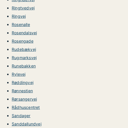
Ringtvedvej
Ringvej
Rosenalle
Rosendalsvej
Rosengade
Rudebækvej
Rugmarksvej
Runebakken
Rylevej
Røddingvej
Rønnestien
Rørsangervej
Rådhuscentret
Sandager
Sanddallundvej