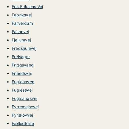
Erik Eriksens Vej
Fabriksvej
Farverdam
Fasanvej
Fjellumvej
Fredshulevej
Frejsager
Friggsvang
Frihedsvej
Fuglehaven
Fuglesøvej
Fuglsangsvej
Fyrremejsevej
Fyrskovvej
Fælledforte