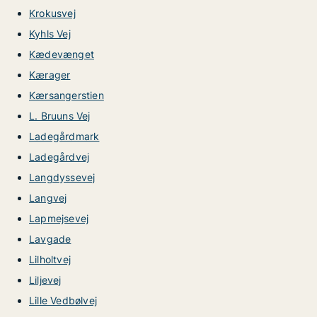
Krokusvej
Kyhls Vej
Kædevænget
Kærager
Kærsangerstien
L. Bruuns Vej
Ladegårdmark
Ladegårdvej
Langdyssevej
Langvej
Lapmejsevej
Lavgade
Lilholtvej
Liljevej
Lille Vedbølvej