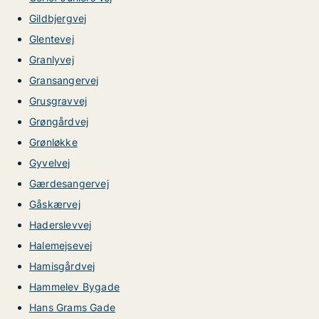
Gildbjergvej
Glentevej
Granlyvej
Gransangervej
Grusgravvej
Grøngårdvej
Grønløkke
Gyvelvej
Gærdesangervej
Gåskærvej
Haderslevvej
Halemejsevej
Hamisgårdvej
Hammelev Bygade
Hans Grams Gade