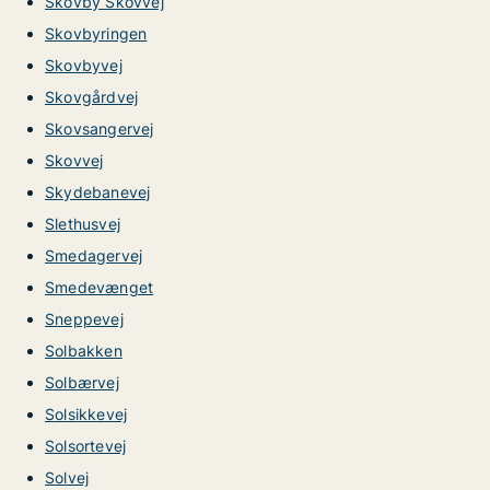
Skovby Skovvej
Skovbyringen
Skovbyvej
Skovgårdvej
Skovsangervej
Skovvej
Skydebanevej
Slethusvej
Smedagervej
Smedevænget
Sneppevej
Solbakken
Solbærvej
Solsikkevej
Solsortevej
Solvej