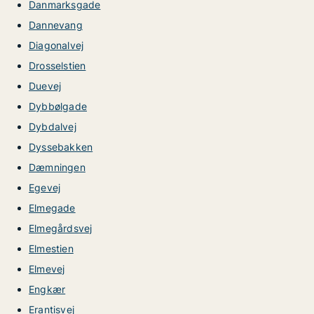
Danmarksgade
Dannevang
Diagonalvej
Drosselstien
Duevej
Dybbølgade
Dybdalvej
Dyssebakken
Dæmningen
Egevej
Elmegade
Elmegårdsvej
Elmestien
Elmevej
Engkær
Erantisvej