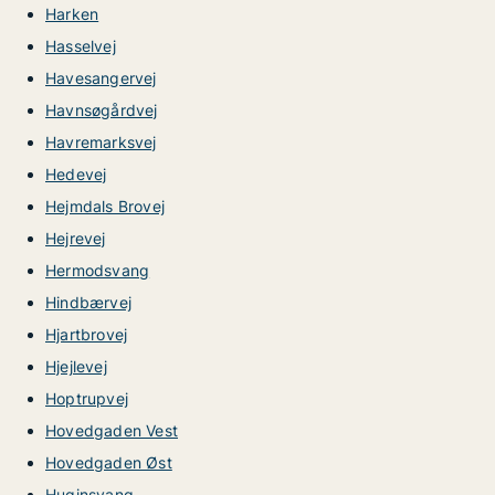
Harken
Hasselvej
Havesangervej
Havnsøgårdvej
Havremarksvej
Hedevej
Hejmdals Brovej
Hejrevej
Hermodsvang
Hindbærvej
Hjartbrovej
Hjejlevej
Hoptrupvej
Hovedgaden Vest
Hovedgaden Øst
Huginsvang