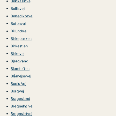
Bekkasinvej
Bellisvej
Benediktevej
Betonvej
Billundvej
Birkeparken
Birkestien
Birkevej
Bjergvang
Blomtoften
Blåmejsevej
Boels Vej
Borgvej
Brageslund
Bregnehøjvej
Bregnsletvej