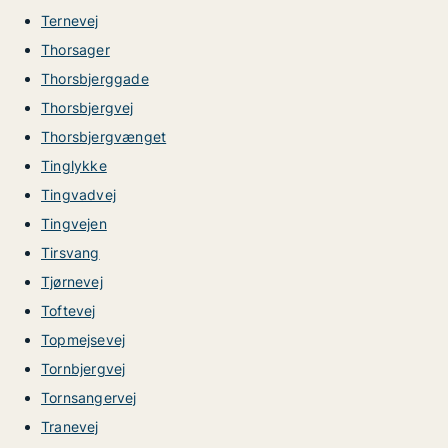
Ternevej
Thorsager
Thorsbjerggade
Thorsbjergvej
Thorsbjergvænget
Tinglykke
Tingvadvej
Tingvejen
Tirsvang
Tjørnevej
Toftevej
Topmejsevej
Tornbjergvej
Tornsangervej
Tranevej