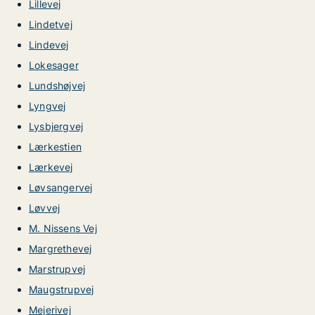
Lillevej
Lindetvej
Lindevej
Lokesager
Lundshøjvej
Lyngvej
Lysbjergvej
Lærkestien
Lærkevej
Løvsangervej
Løvvej
M. Nissens Vej
Margrethevej
Marstrupvej
Maugstrupvej
Mejerivej