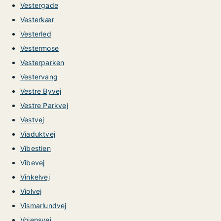
Vestergade
Vesterkær
Vesterled
Vestermose
Vesterparken
Vestervang
Vestre Byvej
Vestre Parkvej
Vestvej
Viaduktvej
Vibestien
Vibevej
Vinkelvej
Violvej
Vismarlundvej
Vojensvej