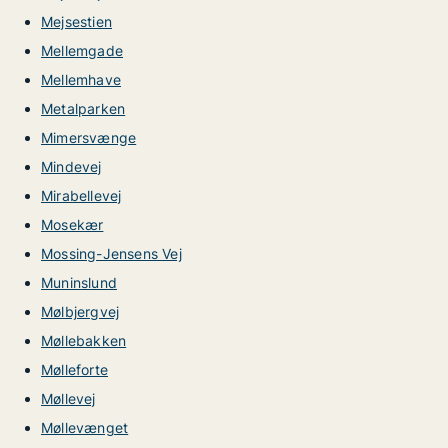
Mejsestien
Mellemgade
Mellemhave
Metalparken
Mimersvænge
Mindevej
Mirabellevej
Mosekær
Mossing-Jensens Vej
Muninslund
Mølbjergvej
Møllebakken
Mølleforte
Møllevej
Møllevænget