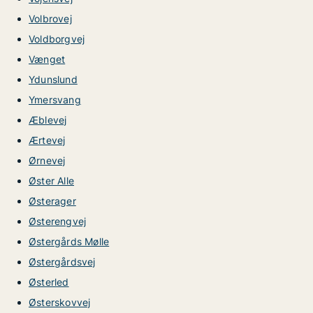
Volbrovej
Voldborgvej
Vænget
Ydunslund
Ymersvang
Æblevej
Ærtevej
Ørnevej
Øster Alle
Østerager
Østerengvej
Østergårds Mølle
Østergårdsvej
Østerled
Østerskovvej