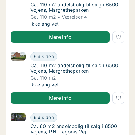
Ca. 110 m2 andelsbolig til salg i 6500 Voje
Ca. 110 m2 andelsbolig til salg i 6500
Vojens, Margretheparken
Ca. 110 m2
Værelser 4
Ca. 110 m2 andelsbolig til salg i 6500 Voje
Ikke angivet
Mere info
Ca. 110 m2 andelsbolig til salg i 6500 Vojens, Margr
Ca. 110 m2 andelsbolig til salg i 6500 Voje
9 d siden
Ca. 110 m2 andelsbolig til salg i 6500 Voje
Ca. 110 m2 andelsbolig til salg i 6500
Vojens, Margretheparken
Ca. 110 m2
Ca. 110 m2 andelsbolig til salg i 6500 Voje
Ikke angivet
Mere info
Ca. 60 m2 andelsbolig til salg i 6500 Vojens, P.N. La
Ca. 60 m2 andelsbolig til salg i 6500 Vojens,
9 d siden
Ca. 60 m2 andelsbolig til salg i 6500 Vojens,
Ca. 60 m2 andelsbolig til salg i 6500
Vojens, P.N. Lagonis Vej