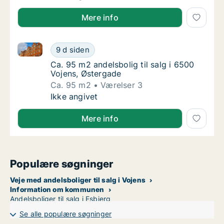
Mere info
Ca. 95 m2 andelsbolig til salg i 6500 Vojens, Østerg
Ca. 95 m2 andelsbolig til salg i 6500 Vojen
9 d siden
Ca. 95 m2 andelsbolig til salg i 6500 Vojens
Ca. 95 m2 andelsbolig til salg i 6500
Vojens, Østergade
Ca. 95 m2
Værelser 3
Ca. 95 m2 andelsbolig til salg i 6500 Vojen
Ikke angivet
Mere info
Populære søgninger
Veje med andelsboliger til salg i Vojens
Information om kommunen
Andelsboliger til salg i Esbjerg
Se alle populære søgninger