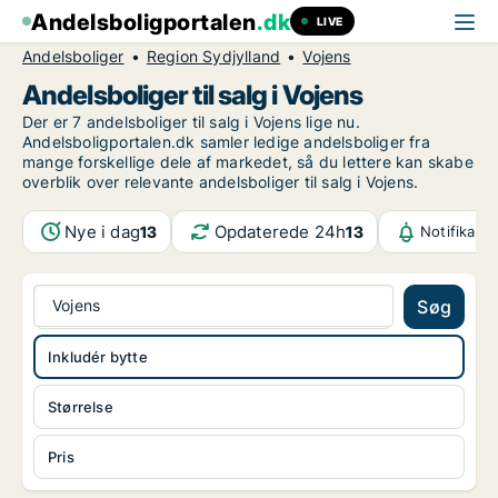
Andelsboligportalen
.dk
LIVE
Andelsboliger
Region Sydjylland
Vojens
Andelsboliger til salg i Vojens
Der er 7 andelsboliger til salg i Vojens lige nu.
Andelsboligportalen.dk samler ledige andelsboliger fra
mange forskellige dele af markedet, så du lettere kan skabe
overblik over relevante andelsboliger til salg i Vojens.
Nye i dag
Opdaterede 24h
13
13
Notifikati
Vojens
Søg
Inkludér bytte
Størrelse
Pris