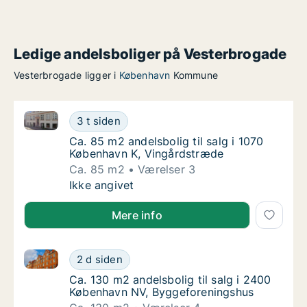
Ledige andelsboliger på Vesterbrogade
Vesterbrogade ligger i
København
Kommune
Ca. 85 m2 andelsbolig til salg i 1070 København K, 
Ca. 85 m2 andelsbolig til salg i 1070 Køben
3 t siden
Ca. 85 m2 andelsbolig til salg i 1070 Købe
Ca. 85 m2 andelsbolig til salg i 1070
København K, Vingårdstræde
Ca. 85 m2
Værelser 3
Ca. 85 m2 andelsbolig til salg i 1070 Køben
Ikke angivet
Mere info
Ca. 130 m2 andelsbolig til salg i 2400 København N
Ca. 130 m2 andelsbolig til salg i 2400 Køb
2 d siden
Ca. 130 m2 andelsbolig til salg i 2400 Køb
Ca. 130 m2 andelsbolig til salg i 2400
København NV, Byggeforeningshus