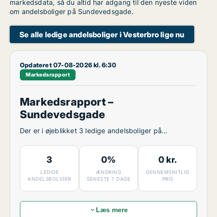
markedsdata, så du altid har adgang til den nyeste viden
om andelsboliger på Sundevedsgade.
Se alle ledige andelsboliger i Vesterbro lige nu
Opdateret 07-08-2026 kl. 6:30
Markedsrapport
Markedsrapport –
Sundevedsgade
Der er i øjeblikket 3 ledige andelsboliger på
Sundevedsgade.
3
0%
0 kr.
LEDIGE
ÆNDRING
GENNEMSNITLIG
ANDELSBOLIGER
SENESTE 7 DAGE
PRIS
Læs mere