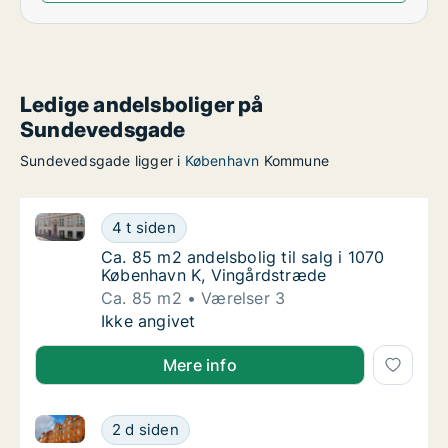
Ledige andelsboliger på
Sundevedsgade
Sundevedsgade ligger i
København
Kommune
Ca. 85 m2 andelsbolig til salg i 1070 København K, 
Ca. 85 m2 andelsbolig til salg i 1070 Køben
4 t siden
Ca. 85 m2 andelsbolig til salg i 1070 Købe
Ca. 85 m2 andelsbolig til salg i 1070
København K, Vingårdstræde
Ca. 85 m2
Værelser 3
Ca. 85 m2 andelsbolig til salg i 1070 Køben
Ikke angivet
Mere info
Ca. 130 m2 andelsbolig til salg i 2400 København N
Ca. 130 m2 andelsbolig til salg i 2400 Køb
2 d siden