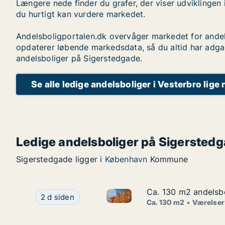
Længere nede finder du grafer, der viser udviklingen 
du hurtigt kan vurdere markedet.
Andelsboligportalen.dk overvåger markedet for andel
opdaterer løbende markedsdata, så du altid har adga
andelsboliger på Sigerstedgade.
Se alle ledige andelsboliger i Vesterbro lige 
Ledige andelsboliger på Sigersted
Sigerstedgade ligger i
København
Kommune
Ca. 130 m2 andelsbo
Ca. 130 m2 andelsbo
Ca. 130 m2 andelsbolig til sa
Ca. 130 m2 andelsbolig til salg i 2400 Københa
2 d siden
Ca. 130 m2
Værelser