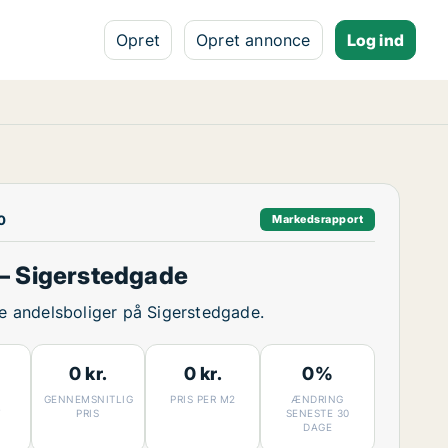
Opret
Opret annonce
Log ind
0
Markedsrapport
– Sigerstedgade
ige andelsboliger på Sigerstedgade.
0 kr.
0 kr.
0%
GENNEMSNITLIG
PRIS PER M2
ÆNDRING
7
PRIS
SENESTE 30
DAGE