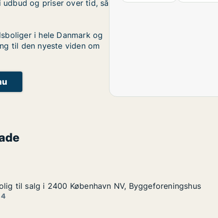
i udbud og priser over tid, så
sboliger i hele Danmark og
ng til den nyeste viden om
nu
gade
lig til salg i 2400 København NV, Byggeforeningshus
lig til salg i 2400 København NV, Byggeforeningshus
lg i 2400 København NV, Byggeforeningshus
vn NV, Byggeforeningshus
 4