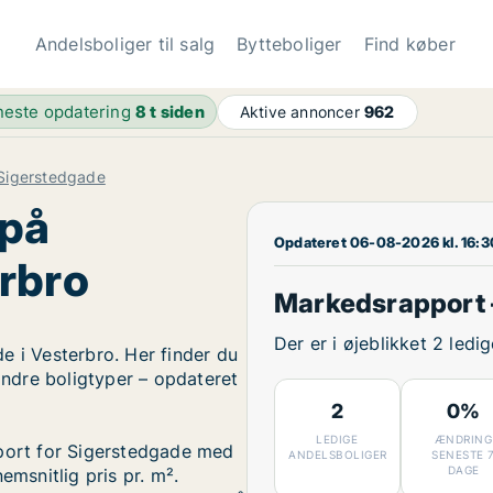
Andelsboliger til salg
Bytteboliger
Find køber
este opdatering
8 t siden
Aktive annoncer
962
Sigerstedgade
 på
Opdateret 06-08-2026 kl. 16:3
rbro
Markedsrapport 
Der er i øjeblikket 2 led
e i Vesterbro. Her finder du
 andre boligtyper – opdateret
2
0%
LEDIGE
ÆNDRING
pport for Sigerstedgade med
ANDELSBOLIGER
SENESTE 
DAGE
emsnitlig pris pr. m².