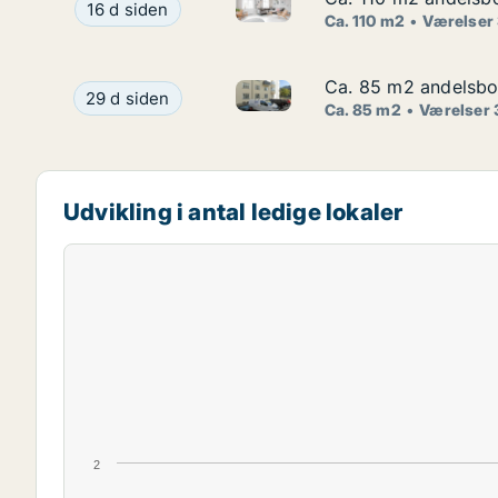
Ca. 110 m2 andelsbolig til sal
Ca. 110 m2 andelsbolig til salg på 1900 Frederik
16 d siden
Ca. 110 m2
Værelser
Ca. 85 m2 andelsbol
Ca. 85 m2 andelsbol
Ca. 85 m2 andelsbolig til sal
Ca. 85 m2 andelsbolig til salg på 2100 Københav
29 d siden
Ca. 85 m2
Værelser 
Udvikling i antal ledige lokaler
2