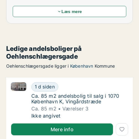
Læs mere
Ledige andelsboliger på
Oehlenschlægersgade
Oehlenschlægersgade ligger i
København
Kommune
Ca. 85 m2 andelsbolig til salg i 1070 København K, 
Ca. 85 m2 andelsbolig til salg i 1070 Køben
1 d siden
Ca. 85 m2 andelsbolig til salg i 1070 Købe
Ca. 85 m2 andelsbolig til salg i 1070
København K, Vingårdstræde
Ca. 85 m2
Værelser 3
Ca. 85 m2 andelsbolig til salg i 1070 Køben
Ikke angivet
Mere info