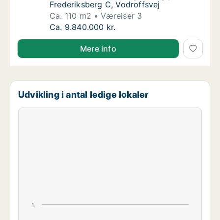
Frederiksberg C, Vodroffsvej
Ca. 110 m2
Værelser 3
Ca. 110 m2 andelsbolig til salg på 1900 Fred
Ca. 9.840.000 kr.
Mere info
Udvikling i antal ledige lokaler
1