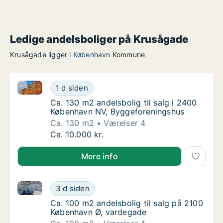
Ledige andelsboliger på Krusågade
Krusågade ligger i
København
Kommune
Ca. 130 m2 andelsbolig til salg i 2400 København N
Ca. 130 m2 andelsbolig til salg i 2400 Køb
1 d siden
Ca. 130 m2 andelsbolig til salg i 2400 Køb
Ca. 130 m2 andelsbolig til salg i 2400
København NV, Byggeforeningshus
Ca. 130 m2
Værelser 4
Ca. 130 m2 andelsbolig til salg i 2400 Køb
Ca. 10.000 kr.
Mere info
Ca. 100 m2 andelsbolig til salg på 2100 København 
Ca. 100 m2 andelsbolig til salg på 2100 Kø
3 d siden
Ca. 100 m2 andelsbolig til salg på 2100 Kø
Ca. 100 m2 andelsbolig til salg på 2100
København Ø, vardegade