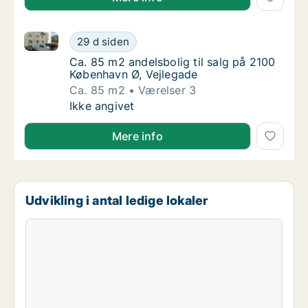
Ca. 85 m2 andelsbolig til salg på 2100 København Ø,
Ca. 85 m2 andelsbolig til salg på 2100 Købe
29 d siden
Ca. 85 m2 andelsbolig til salg på 2100 Købe
Ca. 85 m2 andelsbolig til salg på 2100
København Ø, Vejlegade
Ca. 85 m2
Værelser 3
Ca. 85 m2 andelsbolig til salg på 2100 Købe
Ikke angivet
Mere info
Udvikling i antal ledige lokaler