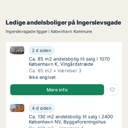
Ledige andelsboliger på Ingerslevsgade
Ingerslevsgade ligger i
København
Kommune
Ca. 85 m2 andelsbolig til salg i 1070 København K, 
Ca. 85 m2 andelsbolig til salg i 1070 Køben
2 d siden
Ca. 85 m2 andelsbolig til salg i 1070 Købe
Ca. 85 m2 andelsbolig til salg i 1070
København K, Vingårdstræde
Ca. 85 m2
Værelser 3
Ca. 85 m2 andelsbolig til salg i 1070 Køben
Ikke angivet
Mere info
Ca. 130 m2 andelsbolig til salg i 2400 København N
Ca. 130 m2 andelsbolig til salg i 2400 Køb
4 d siden
Ca. 130 m2 andelsbolig til salg i 2400 Køb
Ca. 130 m2 andelsbolig til salg i 2400
København NV, Byggeforeningshus