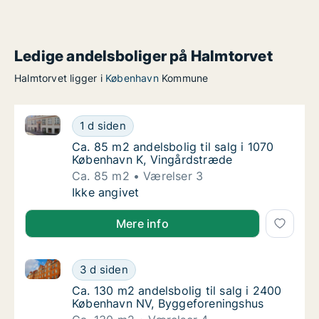
Ledige andelsboliger på Halmtorvet
Halmtorvet ligger i
København
Kommune
Ca. 85 m2 andelsbolig til salg i 1070 København K, 
Ca. 85 m2 andelsbolig til salg i 1070 Køben
1 d siden
Ca. 85 m2 andelsbolig til salg i 1070 Købe
Ca. 85 m2 andelsbolig til salg i 1070
København K, Vingårdstræde
Ca. 85 m2
Værelser 3
Ca. 85 m2 andelsbolig til salg i 1070 Køben
Ikke angivet
Mere info
Ca. 130 m2 andelsbolig til salg i 2400 København N
Ca. 130 m2 andelsbolig til salg i 2400 Køb
3 d siden
Ca. 130 m2 andelsbolig til salg i 2400 Køb
Ca. 130 m2 andelsbolig til salg i 2400
København NV, Byggeforeningshus