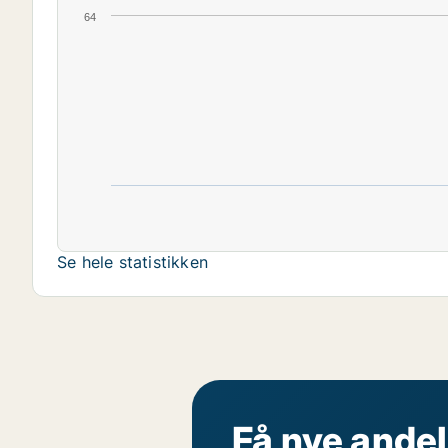
64
Se hele statistikken
Få nye andel