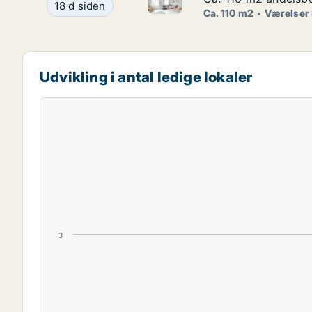
Ca. 110 m2 andelsbolig til sal
Ca. 110 m2 andelsbolig til salg på 1900 Frederik
18 d siden
Ca. 110 m2
Værelser
Udvikling i antal ledige lokaler
3