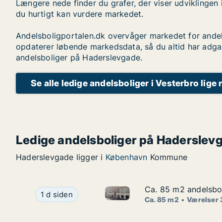
Længere nede finder du grafer, der viser udviklingen 
du hurtigt kan vurdere markedet.
Andelsboligportalen.dk overvåger markedet for andel
opdaterer løbende markedsdata, så du altid har adga
andelsboliger på Haderslevgade.
Se alle ledige andelsboliger i Vesterbro lige 
Ledige andelsboliger på Haderslev
Haderslevgade ligger i
København
Kommune
Ca. 85 m2 andelsbol
Ca. 85 m2 andelsbol
Ca. 85 m2 andelsbolig til sal
Ca. 85 m2 andelsbolig til salg i 1070 Københav
1 d siden
Ca. 85 m2
Værelser 