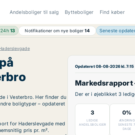
Andelsboliger til salg
Bytteboliger
Find køber
 24h
13
Seneste opdate
Notifikationer om nye boliger
14
Haderslevgade
 på
Opdateret 08-08-2026 kl. 7:15
erbro
Markedsrapport 
Der er i øjeblikket 3 led
e i Vesterbro. Her finder du
 andre boligtyper – opdateret
3
0%
LEDIGE
ÆNDRING
pport for Haderslevgade med
ANDELSBOLIGER
SENESTE 
DAGE
emsnitlig pris pr. m².