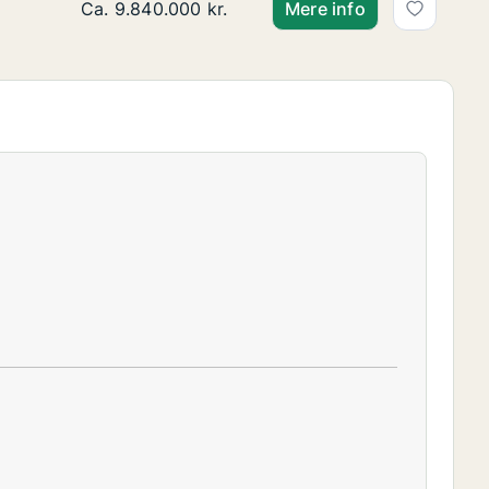
Ca. 110 m2 andelsbolig til salg på 1900 Frederi
Ca. 9.840.000 kr.
Mere info