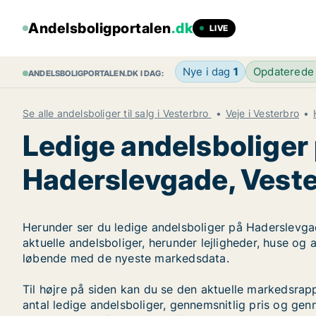
Andelsboligportalen
.dk
LIVE
Nye i dag
1
Opdaterede
ANDELSBOLIGPORTALEN.DK I DAG:
Se alle andelsboliger til salg i Vesterbro
Veje i Vesterbro
Ledige andelsboliger
Haderslevgade, Vest
Herunder ser du ledige andelsboliger på Haderslevgad
aktuelle andelsboliger, herunder lejligheder, huse og
løbende med de nyeste markedsdata.
Til højre på siden kan du se den aktuelle markedsra
antal ledige andelsboliger, gennemsnitlig pris og genn