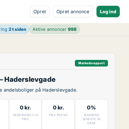
Opret
Opret annonce
Log ind
ring
2 t siden
Aktive annoncer
998
Markedsrapport
– Haderslevgade
ige andelsboliger på Haderslevgade.
0 kr.
0 kr.
0%
GENNEMSNITLIG
PRIS PER M2
ÆNDRING
7
PRIS
SENESTE 30
DAGE