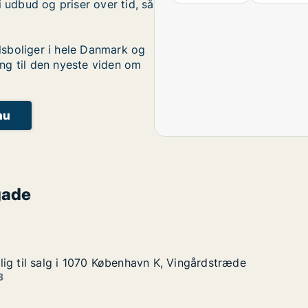
i udbud og priser over tid, så
sboliger i hele Danmark og
ng til den nyeste viden om
nu
gade
ig til salg i 1070 København K, Vingårdstræde
ig til salg i 1070 København K, Vingårdstræde
g i 1070 København K, Vingårdstræde
n K, Vingårdstræde
3