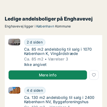
Ledige andelsboliger på Enghavevej
Enghavevej ligger i
København
Kommune
Ca. 85 m2 andelsbolig til salg i 1070 København K, 
Ca. 85 m2 andelsbolig til salg i 1070 Køben
2 d siden
Ca. 85 m2 andelsbolig til salg i 1070 Købe
Ca. 85 m2 andelsbolig til salg i 1070
København K, Vingårdstræde
Ca. 85 m2
Værelser 3
Ca. 85 m2 andelsbolig til salg i 1070 Køben
Ikke angivet
Mere info
Ca. 130 m2 andelsbolig til salg i 2400 København N
Ca. 130 m2 andelsbolig til salg i 2400 Køb
4 d siden
Ca. 130 m2 andelsbolig til salg i 2400 Køb
Ca. 130 m2 andelsbolig til salg i 2400
København NV, Byggeforeningshus