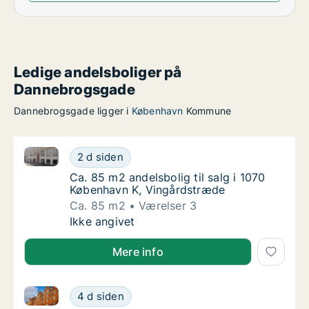
Ledige andelsboliger på
Dannebrogsgade
Dannebrogsgade ligger i
København
Kommune
Ca. 85 m2 andelsbolig til salg i 1070 København K, 
Ca. 85 m2 andelsbolig til salg i 1070 Køben
2 d siden
Ca. 85 m2 andelsbolig til salg i 1070 Købe
Ca. 85 m2 andelsbolig til salg i 1070
København K, Vingårdstræde
Ca. 85 m2
Værelser 3
Ca. 85 m2 andelsbolig til salg i 1070 Køben
Ikke angivet
Mere info
Ca. 130 m2 andelsbolig til salg i 2400 København N
Ca. 130 m2 andelsbolig til salg i 2400 Køb
4 d siden