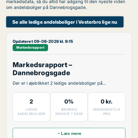
markedsdata, så du altid har adgang til den nyeste viden
om andelsboliger på Dannebrogsgade.
Se alle ledige andelsboliger i Vesterbro lige nu
Opdateret 09-08-2026 kl. 9:15
Markedsrapport
Markedsrapport –
Dannebrogsgade
Der er i øjeblikket 2 ledige andelsboliger på
Dannebrogsgade.
2
0%
0 kr.
LEDIGE
ÆNDRING
GENNEMSNITLIG
ANDELSBOLIGER
SENESTE 7 DAGE
PRIS
Læs mere