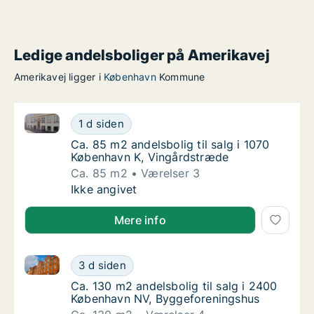
Ledige andelsboliger på Amerikavej
Amerikavej ligger i
København
Kommune
Ca. 85 m2 andelsbolig til salg i 1070 København K, 
Ca. 85 m2 andelsbolig til salg i 1070 Køben
1 d siden
Ca. 85 m2 andelsbolig til salg i 1070 Købe
Ca. 85 m2 andelsbolig til salg i 1070
København K, Vingårdstræde
Ca. 85 m2
Værelser 3
Ca. 85 m2 andelsbolig til salg i 1070 Køben
Ikke angivet
Mere info
Ca. 130 m2 andelsbolig til salg i 2400 København N
Ca. 130 m2 andelsbolig til salg i 2400 Køb
3 d siden
Ca. 130 m2 andelsbolig til salg i 2400 Køb
Ca. 130 m2 andelsbolig til salg i 2400
København NV, Byggeforeningshus