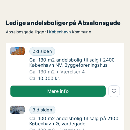
Ledige andelsboliger på Absalonsgade
Absalonsgade ligger i
København
Kommune
Ca. 130 m2 andelsbolig til salg i 2400 København N
Ca. 130 m2 andelsbolig til salg i 2400 Køb
2 d siden
Ca. 130 m2 andelsbolig til salg i 2400 Køb
Ca. 130 m2 andelsbolig til salg i 2400
København NV, Byggeforeningshus
Ca. 130 m2
Værelser 4
Ca. 130 m2 andelsbolig til salg i 2400 Køb
Ca. 10.000 kr.
Mere info
Ca. 100 m2 andelsbolig til salg på 2100 København 
Ca. 100 m2 andelsbolig til salg på 2100 Kø
3 d siden
Ca. 100 m2 andelsbolig til salg på 2100 Kø
Ca. 100 m2 andelsbolig til salg på 2100
København Ø, vardegade