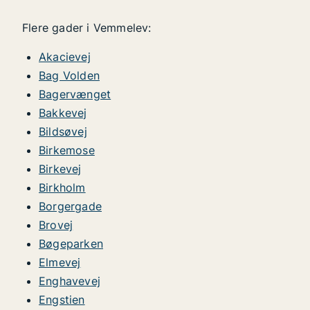
Flere gader i Vemmelev:
Akacievej
Bag Volden
Bagervænget
Bakkevej
Bildsøvej
Birkemose
Birkevej
Birkholm
Borgergade
Brovej
Bøgeparken
Elmevej
Enghavevej
Engstien