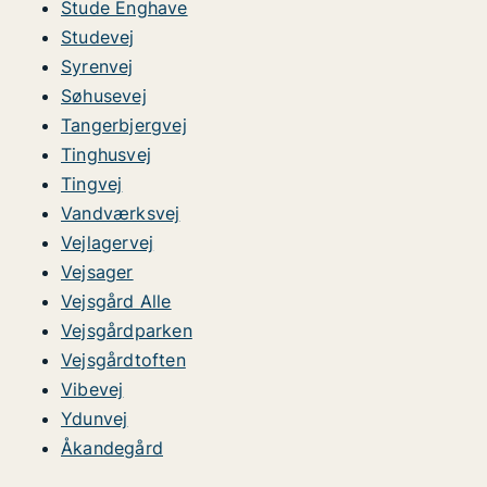
Stude Enghave
Studevej
Syrenvej
Søhusevej
Tangerbjergvej
Tinghusvej
Tingvej
Vandværksvej
Vejlagervej
Vejsager
Vejsgård Alle
Vejsgårdparken
Vejsgårdtoften
Vibevej
Ydunvej
Åkandegård