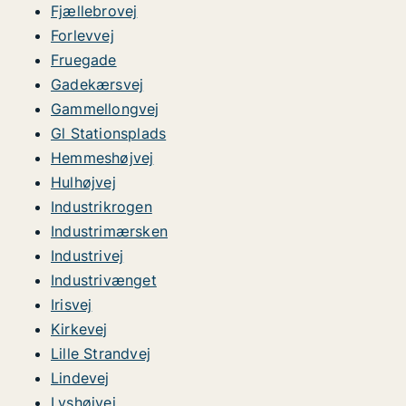
Fjællebrovej
Forlevvej
Fruegade
Gadekærsvej
Gammellongvej
Gl Stationsplads
Hemmeshøjvej
Hulhøjvej
Industrikrogen
Industrimærsken
Industrivej
Industrivænget
Irisvej
Kirkevej
Lille Strandvej
Lindevej
Lyshøjvej