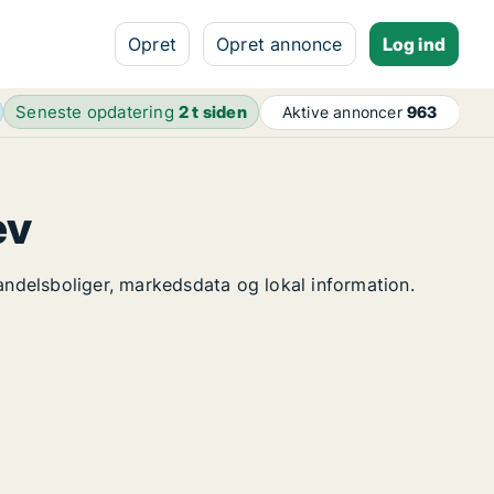
Opret
Opret annonce
Log ind
Seneste opdatering
2 t siden
Aktive annoncer
963
ev
 andelsboliger, markedsdata og lokal information.