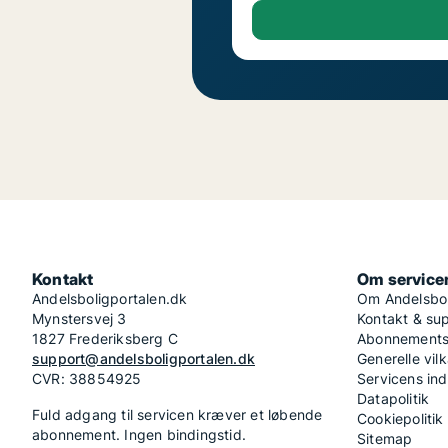
Kontakt
Om service
Andelsboligportalen.dk
Om Andelsbol
Mynstersvej 3
Kontakt & su
1827 Frederiksberg C
Abonnementsv
support@andelsboligportalen.dk
Generelle vilk
CVR: 38854925
Servicens in
Datapolitik
Fuld adgang til servicen kræver et løbende
Cookiepolitik
abonnement. Ingen bindingstid.
Sitemap