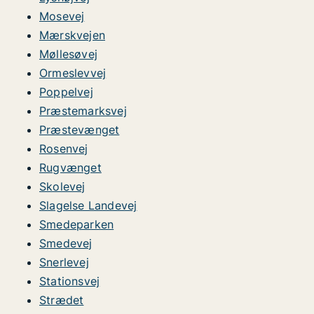
Mosevej
Mærskvejen
Møllesøvej
Ormeslevvej
Poppelvej
Præstemarksvej
Præstevænget
Rosenvej
Rugvænget
Skolevej
Slagelse Landevej
Smedeparken
Smedevej
Snerlevej
Stationsvej
Strædet