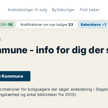
Andelsboliger til salg
Bytteboliger
Find køber
 24h
58
København
+
1
Notifikationer om nye boliger
23
r
une - info for dig der
lse Kommune
formationer for boligsøgere der søger andelsbolig i Slag
ingstæthed og antal biblioteker fra 2013):