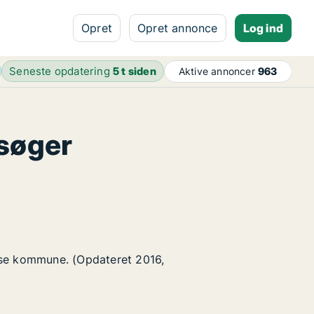
Opret
Opret annonce
Log ind
Seneste opdatering
5 t siden
Aktive annoncer
963
 søger
else kommune. (Opdateret 2016,