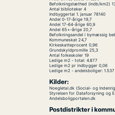
Befolkningstæthed (indb/km2)
1
Antal biblioteker
4
Indbyggertal 1. januar
78140
Andel 0-17-årige
19,7
Andel 17-64-årige
60,9
Andel 65+-årige
20,7
Befolkningsandel i bymæssig be
Kommuneskat
24,7
Kirkeskatteprocent
0,96
Grundskyldpromille
25,3
Antal folkeskoler
19
Ledige m2 - total:
4.877
Ledige m2 pr indbygger
0,06
Ledige m2 - andelsboliger:
1.537
Kilder:
Noegletal.dk (Social- og Indenrig
Styrelsen for Dataforsyning og 
Andelsboligportalen.dk
Postdistrikter i komm