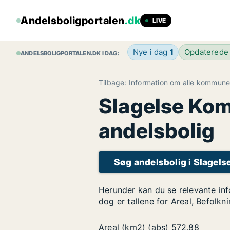
Andelsboligportalen
.dk
LIVE
Nye i dag
1
Opdaterede
ANDELSBOLIGPORTALEN.DK I DAG:
Tilbage: Information om alle kommune
Slagelse Komm
andelsbolig
Søg andelsbolig i Slage
Herunder kan du se relevante in
dog er tallene for Areal, Befolkn
Areal (km2) (abs)
572,88