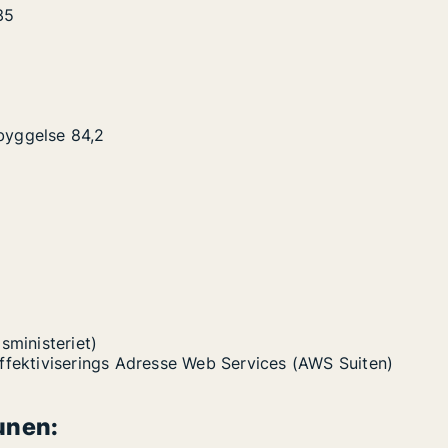
35
byggelse
84,2
sministeriet)
Effektiviserings Adresse Web Services (AWS Suiten)
unen: