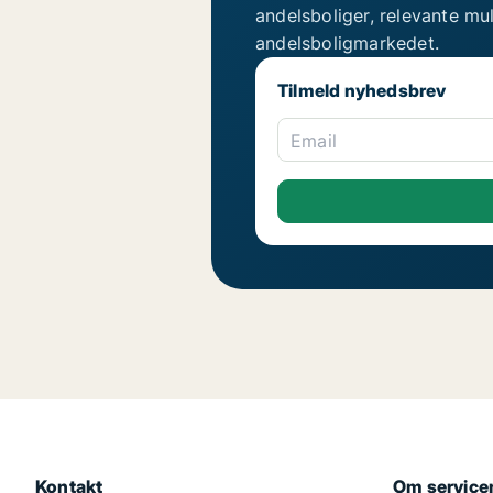
andelsboliger, relevante mu
andelsboligmarkedet.
Tilmeld nyhedsbrev
Email
Kontakt
Om service