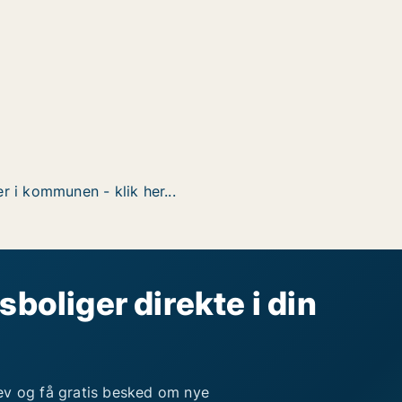
r i kommunen - klik her...
sboliger direkte i din
ev og få gratis besked om nye