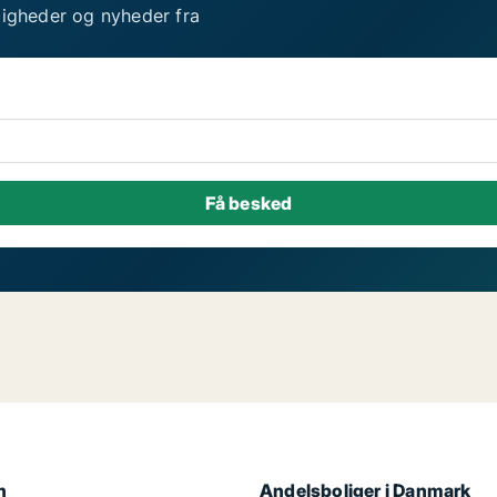
ligheder og nyheder fra
n
Andelsboliger i Danmark