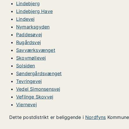
Lindebjerg
Lindebjerg Have
Lindevej
Nymarksgyden
Paddesøvej
Rugårdsvej
Savværksvænget
Skovmøllevej
Solsiden
Søndergårdsvænget
Tevringevej
Vedel Simonsensvej
Veflinge Skovvej
Viernevej
Dette postdistrikt er beliggende i
Nordfyns
Kommun