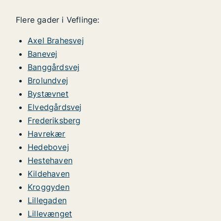
Flere gader i Veflinge:
Axel Brahesvej
Banevej
Banggårdsvej
Brolundvej
Bystævnet
Elvedgårdsvej
Frederiksberg
Havrekær
Hedebovej
Hestehaven
Kildehaven
Kroggyden
Lillegaden
Lillevænget