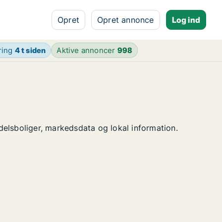
Opret
Opret annonce
Log ind
ring
4 t siden
Aktive annoncer
998
ndelsboliger, markedsdata og lokal information.