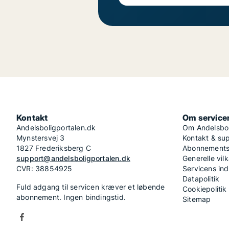
Kontakt
Om service
Andelsboligportalen.dk
Om Andelsbol
Mynstersvej 3
Kontakt & su
1827 Frederiksberg C
Abonnementsv
support@andelsboligportalen.dk
Generelle vilk
CVR: 38854925
Servicens in
Datapolitik
Fuld adgang til servicen kræver et løbende
Cookiepolitik
abonnement. Ingen bindingstid.
Sitemap