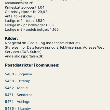
Kommuneskat
26
Kirkeskatteprocent
1,04
Grundskyldpromille
29,98
Antal folkeskoler
6
Ledige m2 - total:
1.530
Ledige m2 pr indbygger
0,05
Ledige m2 - andelsboliger:
1.166
Kilder:
Noegletal.dk (Social- og Indenrigsministeriet)
Styrelsen for Dataforsyning og Effektiviserings Adresse Web
Services (AWS Suiten)
Andelsboligportalen.dk
Postdistrikter i kommunen:
5400 - Bogense
5450 - Otterup
5462 - Morud
5471 - Søndersø
5474 - Veflinge
5485 - Skamby