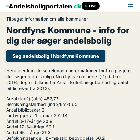
Andelsboligportalen
.dk
LIVE
Tilbage: Information om alle kommuner
Nordfyns Kommune - info for
dig der søger andelsbolig
Søg andelsbolig i Nordfyns Kommune
Herunder kan du se relevante informationer for boligsøgere
der søger andelsbolig i Nordfyns kommune. (Opdateret
2016, dog er tallene for Areal, Befolkningstæthed og antal
biblioteker fra 2013):
Areal (km2) (abs)
452,77
Befolkningstæthed (indb/km2)
65
Antal biblioteker
2
Indbyggertal 1. januar
29298
Andel 0-17-årige
20,9
Andel 17-64-årige
59,1
Andel 65+-årige
21,3
Befolkningsandel i bymæssig bebyggelse
60,2