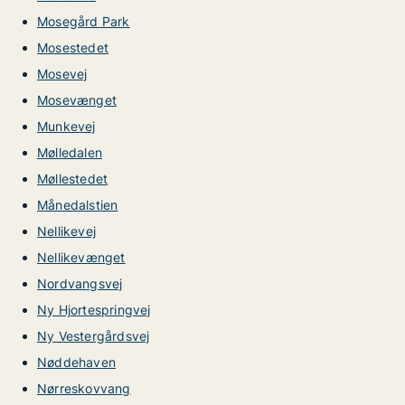
Mosegård Park
Mosestedet
Mosevej
Mosevænget
Munkevej
Mølledalen
Møllestedet
Månedalstien
Nellikevej
Nellikevænget
Nordvangsvej
Ny Hjortespringvej
Ny Vestergårdsvej
Nøddehaven
Nørreskovvang