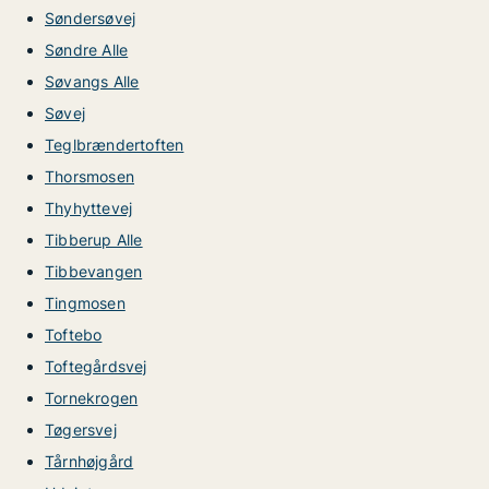
Søndersøvej
Søndre Alle
Søvangs Alle
Søvej
Teglbrændertoften
Thorsmosen
Thyhyttevej
Tibberup Alle
Tibbevangen
Tingmosen
Toftebo
Toftegårdsvej
Tornekrogen
Tøgersvej
Tårnhøjgård