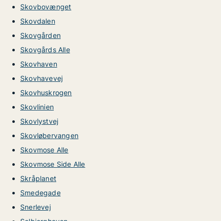
Skovbovænget
Skovdalen
Skovgården
Skovgårds Alle
Skovhaven
Skovhavevej
Skovhuskrogen
Skovlinien
Skovlystvej
Skovløbervangen
Skovmose Alle
Skovmose Side Alle
Skråplanet
Smedegade
Snerlevej