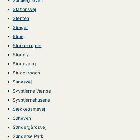
Solbjerghaven
Stationsvej
Stenten
Stiager
Stien
Storkekrogen
Stormly
Stormvang
Studekrogen
Sunesvej
Syvstjerne Vænge
Syvstjernehusene
Sækkedamsvej
Søhaven
Søndergårdsvej
Søndersø Park