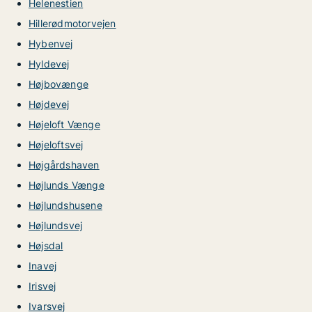
Helenestien
Hillerødmotorvejen
Hybenvej
Hyldevej
Højbovænge
Højdevej
Højeloft Vænge
Højeloftsvej
Højgårdshaven
Højlunds Vænge
Højlundshusene
Højlundsvej
Højsdal
Inavej
Irisvej
Ivarsvej