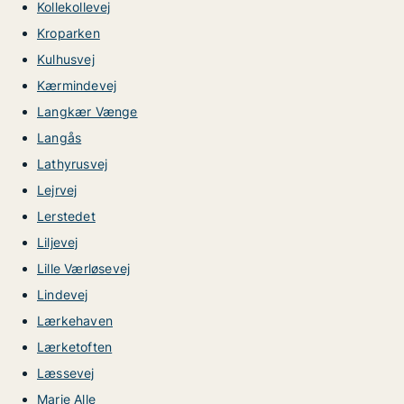
Kollekollevej
Kroparken
Kulhusvej
Kærmindevej
Langkær Vænge
Langås
Lathyrusvej
Lejrvej
Lerstedet
Liljevej
Lille Værløsevej
Lindevej
Lærkehaven
Lærketoften
Læssevej
Marie Alle