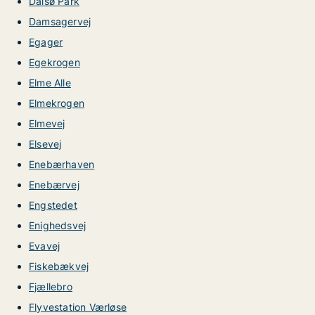
Dalsø Park
Damsagervej
Egager
Egekrogen
Elme Alle
Elmekrogen
Elmevej
Elsevej
Enebærhaven
Enebærvej
Engstedet
Enighedsvej
Evavej
Fiskebækvej
Fjællebro
Flyvestation Værløse