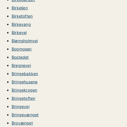
Birkelien
Birketoften
Birkevang
Birkevej
Bjørnsholmvej
Bogmosen
Bostedet
Bregnevej
Bringebakken
Bringehusene
Bringekrogen
Bringetoften
Bringevej
Bringevænget
Brovænget