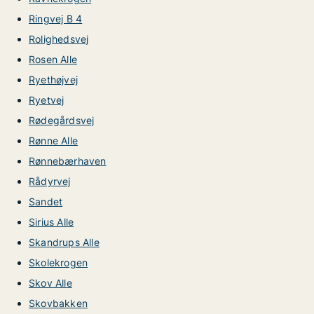
Ringvej B 4
Rolighedsvej
Rosen Alle
Ryethøjvej
Ryetvej
Rødegårdsvej
Rønne Alle
Rønnebærhaven
Rådyrvej
Sandet
Sirius Alle
Skandrups Alle
Skolekrogen
Skov Alle
Skovbakken