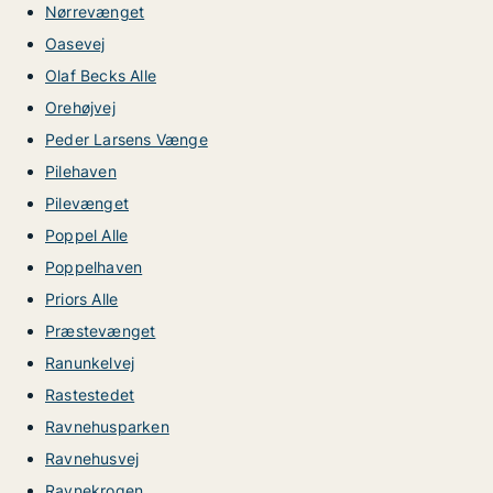
Nørrevænget
Oasevej
Olaf Becks Alle
Orehøjvej
Peder Larsens Vænge
Pilehaven
Pilevænget
Poppel Alle
Poppelhaven
Priors Alle
Præstevænget
Ranunkelvej
Rastestedet
Ravnehusparken
Ravnehusvej
Ravnekrogen