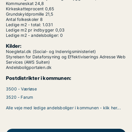
Kommuneskat
24,8
Kirkeskatteprocent
0,65
Grundskyldpromille
21,5
Antal folkeskoler
8
Ledige m2 - total:
1.031
Ledige m2 pr indbygger
0,03
Ledige m2 - andelsboliger:
0
Kilder:
Noegletal.dk (Social- og Indenrigsministeriet)
Styrelsen for Dataforsyning og Effektiviserings Adresse Web
Services (AWS Suiten)
Andelsboligportalen.dk
Postdistrikter i kommunen:
3500 - Værløse
3520 - Farum
Alle veje med ledige andelsboliger i kommunen - klik her...