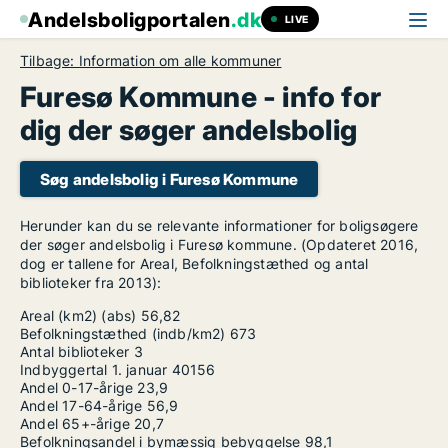
Andelsboligportalen
.dk
LIVE
Tilbage: Information om alle kommuner
Furesø Kommune - info for
dig der søger andelsbolig
Søg andelsbolig i Furesø Kommune
Herunder kan du se relevante informationer for boligsøgere
der søger andelsbolig i Furesø kommune. (Opdateret 2016,
dog er tallene for Areal, Befolkningstæthed og antal
biblioteker fra 2013):
Areal (km2) (abs)
56,82
Befolkningstæthed (indb/km2)
673
Antal biblioteker
3
Indbyggertal 1. januar
40156
Andel 0-17-årige
23,9
Andel 17-64-årige
56,9
Andel 65+-årige
20,7
Befolkningsandel i bymæssig bebyggelse
98,1