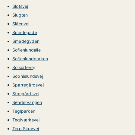
Slotsvej
Slugten
Slåenvej
Smedegade
Smedegyden
Sofienlundalle
Sofienlundparken
Solsortevej
Sophielundsvej
Sparregårdsvej
Stougårdsvej
Søndervangen
Teglparken
Teglværksvej
Terp Skovvej