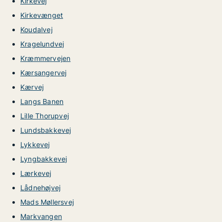
Kirkevej
Kirkevænget
Koudalvej
Kragelundvej
Kræmmervejen
Kærsangervej
Kærvej
Langs Banen
Lille Thorupvej
Lundsbakkevej
Lykkevej
Lyngbakkevej
Lærkevej
Lådnehøjvej
Mads Møllersvej
Markvangen