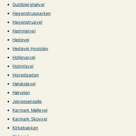
Guldbjerghøjvej
Hagenstrupparken
Hagenstrupvej
Hammervej
Hedevej
Hedevej Hvorslev
Hollerupvej
Holmrisvej
Hovedgaden
Højskolevej
Højvejen
Jeppesensalle
Karmark Møllevej
Karmark Skovvej
Kirkebakken