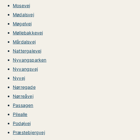
Mosevej
Mødalsvej
Møgelvej
Møllebakkevej
Mårdalsvej
Nattergalevej
Nyvangsparken
Nyvangsvej
Nyvej
Nørregade
Nørreåvej
Passagen
Pilealle
Podøjvej
Præstebjergvej