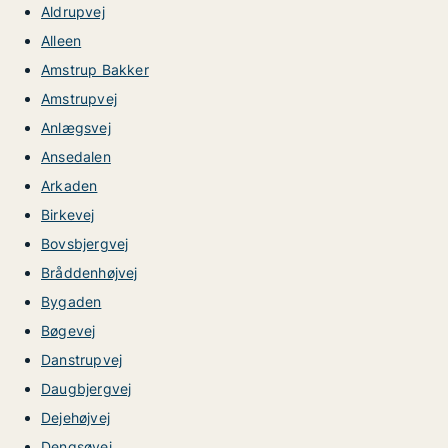
Aldrupvej
Alleen
Amstrup Bakker
Amstrupvej
Anlægsvej
Ansedalen
Arkaden
Birkevej
Bovsbjergvej
Bråddenhøjvej
Bygaden
Bøgevej
Danstrupvej
Daugbjergvej
Dejehøjvej
Dengsøvej