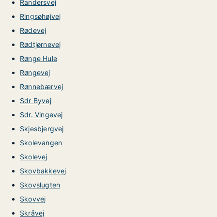
Randersvej
Ringsøhøjvej
Rødevej
Rødtjørnevej
Rønge Hule
Røngevej
Rønnebærvej
Sdr Byvej
Sdr. Vingevej
Skjesbjergvej
Skolevangen
Skolevej
Skovbakkevej
Skovslugten
Skovvej
Skråvej