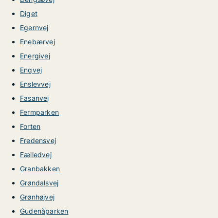
Diget
Egernvej
Enebærvej
Energivej
Engvej
Enslevvej
Fasanvej
Fermparken
Forten
Fredensvej
Fælledvej
Granbakken
Grøndalsvej
Grønhøjvej
Gudenåparken