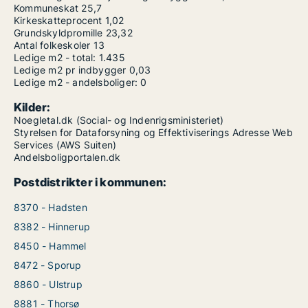
Kommuneskat
25,7
Kirkeskatteprocent
1,02
Grundskyldpromille
23,32
Antal folkeskoler
13
Ledige m2 - total:
1.435
Ledige m2 pr indbygger
0,03
Ledige m2 - andelsboliger:
0
Kilder:
Noegletal.dk (Social- og Indenrigsministeriet)
Styrelsen for Dataforsyning og Effektiviserings Adresse Web
Services (AWS Suiten)
Andelsboligportalen.dk
Postdistrikter i kommunen:
8370 - Hadsten
8382 - Hinnerup
8450 - Hammel
8472 - Sporup
8860 - Ulstrup
8881 - Thorsø