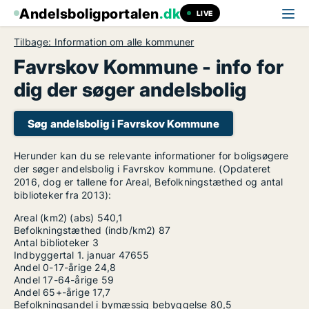
Andelsboligportalen
.dk
LIVE
Tilbage: Information om alle kommuner
Favrskov Kommune - info for
dig der søger andelsbolig
Søg andelsbolig i Favrskov Kommune
Herunder kan du se relevante informationer for boligsøgere
der søger andelsbolig i Favrskov kommune. (Opdateret
2016, dog er tallene for Areal, Befolkningstæthed og antal
biblioteker fra 2013):
Areal (km2) (abs)
540,1
Befolkningstæthed (indb/km2)
87
Antal biblioteker
3
Indbyggertal 1. januar
47655
Andel 0-17-årige
24,8
Andel 17-64-årige
59
Andel 65+-årige
17,7
Befolkningsandel i bymæssig bebyggelse
80,5