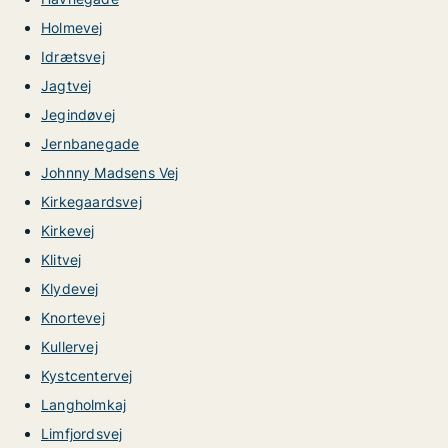
Holmevej
Idrætsvej
Jagtvej
Jegindøvej
Jernbanegade
Johnny Madsens Vej
Kirkegaardsvej
Kirkevej
Klitvej
Klydevej
Knortevej
Kullervej
Kystcentervej
Langholmkaj
Limfjordsvej