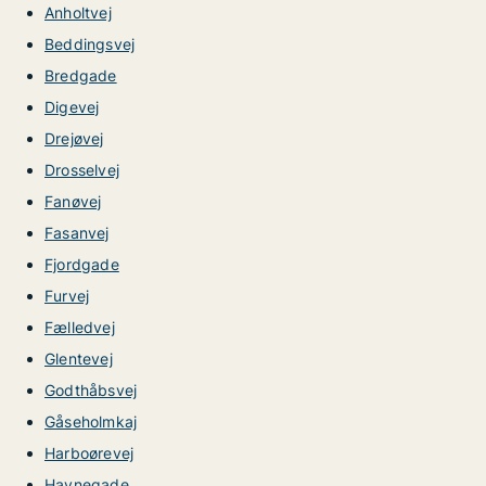
Anholtvej
Beddingsvej
Bredgade
Digevej
Drejøvej
Drosselvej
Fanøvej
Fasanvej
Fjordgade
Furvej
Fælledvej
Glentevej
Godthåbsvej
Gåseholmkaj
Harboørevej
Havnegade