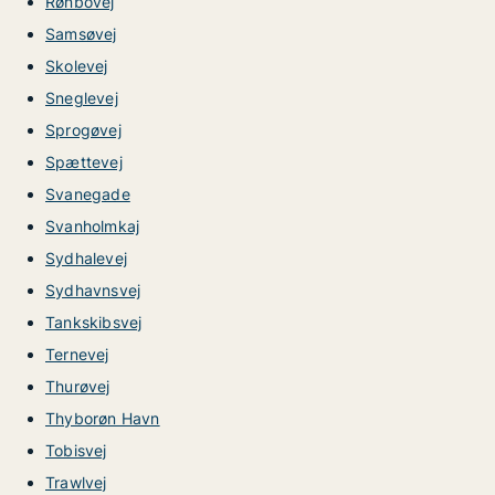
Rønbovej
Samsøvej
Skolevej
Sneglevej
Sprogøvej
Spættevej
Svanegade
Svanholmkaj
Sydhalevej
Sydhavnsvej
Tankskibsvej
Ternevej
Thurøvej
Thyborøn Havn
Tobisvej
Trawlvej