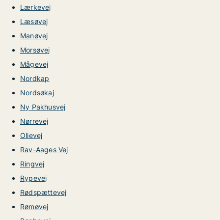
Lærkevej
Læsøvej
Manøvej
Morsøvej
Mågevej
Nordkap
Nordsøkaj
Ny Pakhusvej
Nørrevej
Olievej
Rav-Aages Vej
Ringvej
Rypevej
Rødspættevej
Rømøvej