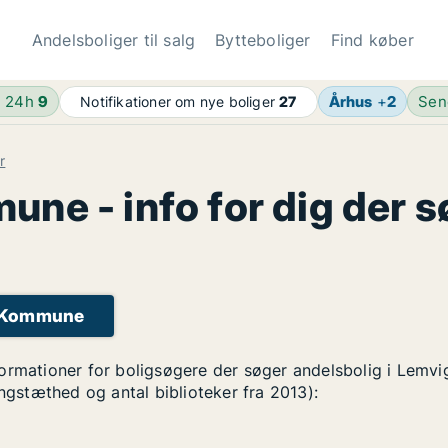
Andelsboliger til salg
Bytteboliger
Find køber
e 24h
9
Århus
+
2
Sen
Notifikationer om nye boliger
27
r
ne - info for dig der s
g Kommune
formationer for boligsøgere der søger andelsbolig i Lemv
ingstæthed og antal biblioteker fra 2013):