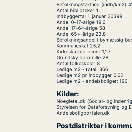
Befolkningstæthed (indb/km2)
4
Antal biblioteker
1
Indbyggertal 1. januar
20399
Andel 0-17-årige
19,6
Andel 17-64-årige
58
Andel 65+-årige
23,8
Befolkningsandel i bymæssig be
Kommuneskat
25,2
Kirkeskatteprocent
1,27
Grundskyldpromille
28
Antal folkeskoler
8
Ledige m2 - total:
366
Ledige m2 pr indbygger
0,02
Ledige m2 - andelsboliger:
190
Kilder:
Noegletal.dk (Social- og Indenrig
Styrelsen for Dataforsyning og 
Andelsboligportalen.dk
Postdistrikter i komm