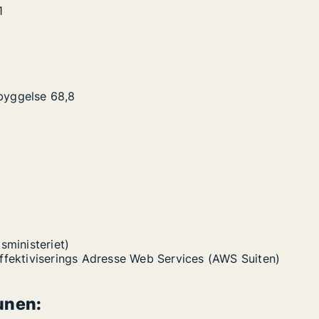
1
byggelse
68,8
sministeriet)
Effektiviserings Adresse Web Services (AWS Suiten)
unen: