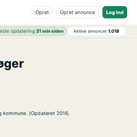
Opret
Opret annonce
Log ind
este opdatering
31 min siden
Aktive annoncer
1.018
øger
ig kommune. (Opdateret 2016,