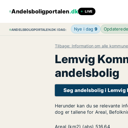
Andelsboligportalen
.dk
LIVE
Nye i dag
9
Opdatered
ANDELSBOLIGPORTALEN.DK I DAG:
Tilbage: Information om alle kommune
Lemvig Kommu
andelsbolig
Søg andelsbolig i Lemvi
Herunder kan du se relevante in
dog er tallene for Areal, Befolkn
Areal (km2) (abs)
516,64