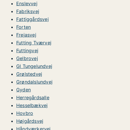
Enslevvej
Fabriksvej
Fattiggårdsvej
Forten
Frejasvej
Futting Tværvej
Futtingvej
Gelbrovej
Gl Tungelundvej
Grølstedvej
Grøndalslundvej
Gyden
Herregårdsalle
Hesselbækvej
Hovbro
Højgårdsvej
Håndværkervej