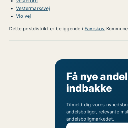
Vesterbro
Vestermarksvej
Violvej
Dette postdistrikt er beliggende i
Favrskov
Kommune
Få nye andel
indbakke
Tilmeld dig vores nyhedsbr
andelsboliger, relevante mu
andelsboligmarkedet.