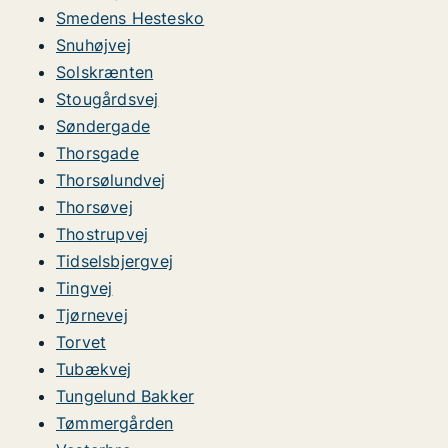
Smedens Hestesko
Snuhøjvej
Solskrænten
Stougårdsvej
Søndergade
Thorsgade
Thorsølundvej
Thorsøvej
Thostrupvej
Tidselsbjergvej
Tingvej
Tjørnevej
Torvet
Tubækvej
Tungelund Bakker
Tømmergården