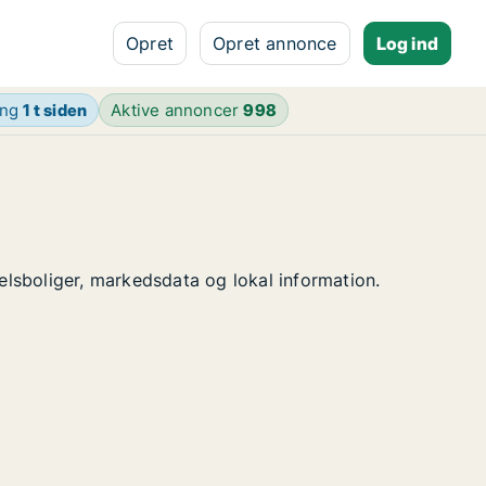
Opret
Opret annonce
Log ind
ing
1 t siden
Aktive annoncer
998
delsboliger, markedsdata og lokal information.