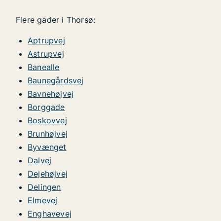
Flere gader i Thorsø:
Aptrupvej
Astrupvej
Banealle
Baunegårdsvej
Bavnehøjvej
Borggade
Boskovvej
Brunhøjvej
Byvænget
Dalvej
Dejehøjvej
Delingen
Elmevej
Enghavevej