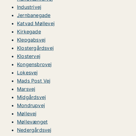
Industrivej
Jernbanegade
Katvad Møllevej
Kirkegade
Klepgabsvej
Klostergårdsvej
Klostervej
Kongensbrovej
Lokesvej
Mads Post Vej
Marsvej
Midgårdsvej
Mondrupvej
Møllevej
Møllevænget
Nedergårdsvej