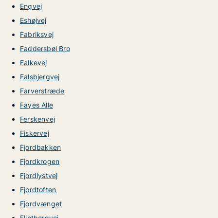
Engvej
Eshøjvej
Fabriksvej
Faddersbøl Bro
Falkevej
Falsbjergvej
Farverstræde
Fayes Alle
Ferskenvej
Fiskervej
Fjordbakken
Fjordkrogen
Fjordlystvej
Fjordtoften
Fjordvænget
Flintborgvej