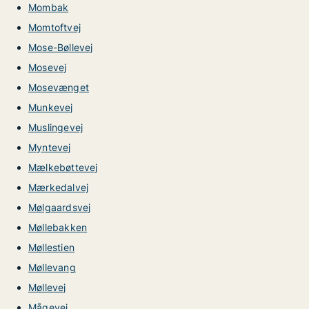
Mombak
Momtoftvej
Mose-Bøllevej
Mosevej
Mosevænget
Munkevej
Muslingevej
Myntevej
Mælkebøttevej
Mærkedalvej
Mølgaardsvej
Møllebakken
Møllestien
Møllevang
Møllevej
Mågevej