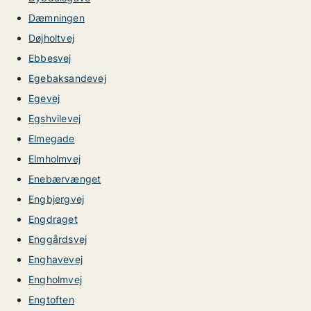
Dæmningen
Døjholtvej
Ebbesvej
Egebaksandevej
Egevej
Egshvilevej
Elmegade
Elmholmvej
Enebærvænget
Engbjergvej
Engdraget
Enggårdsvej
Enghavevej
Engholmvej
Engtoften