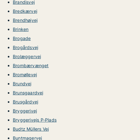
Brandisvej
Bredkærvej
Brendhøjvej
Brinken
Brogade
Brogårdsvej
Brolæggervej
Brombærvænget
Bromøllevej
Brundvej
Brunsgaardvej
Brusgårdvej
Bryggerivej
Bryggerivejs P-Plads
Budtz Müllers Vej
Buntmagervej