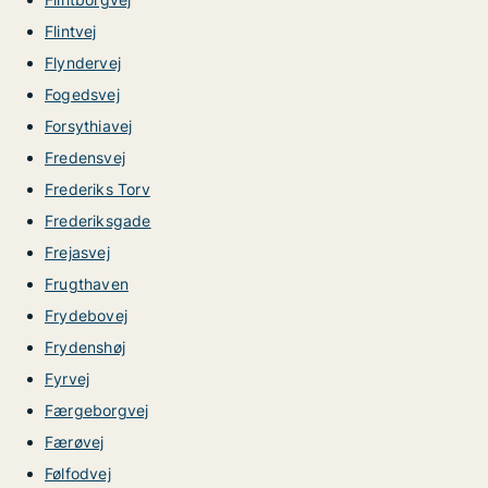
Flintvej
Flyndervej
Fogedsvej
Forsythiavej
Fredensvej
Frederiks Torv
Frederiksgade
Frejasvej
Frugthaven
Frydebovej
Frydenshøj
Fyrvej
Færgeborgvej
Færøvej
Følfodvej