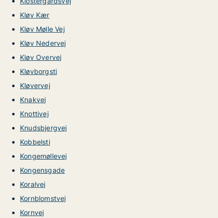
Klostergårdsvej
Kløv Kær
Kløv Mølle Vej
Kløv Nedervej
Kløv Overvej
Kløvborgsti
Kløvervej
Knakvej
Knottivej
Knudsbjergvej
Kobbelsti
Kongemøllevej
Kongensgade
Koralvej
Kornblomstvej
Kornvej