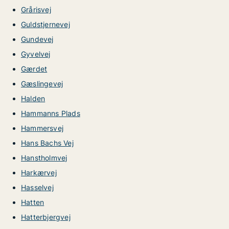
Grårisvej
Guldstjernevej
Gundevej
Gyvelvej
Gærdet
Gæslingevej
Halden
Hammanns Plads
Hammersvej
Hans Bachs Vej
Hanstholmvej
Harkærvej
Hasselvej
Hatten
Hatterbjergvej