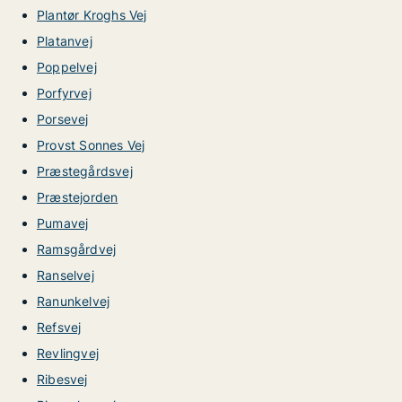
Plantør Kroghs Vej
Platanvej
Poppelvej
Porfyrvej
Porsevej
Provst Sonnes Vej
Præstegårdsvej
Præstejorden
Pumavej
Ramsgårdvej
Ranselvej
Ranunkelvej
Refsvej
Revlingvej
Ribesvej