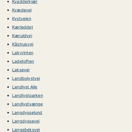
Kvadderkjær
Kvædevej
Kystvejen
Kærleddet
Kæruldvej
Kåstrupvej
Labyrinten
Ladetoften
Laksevej
Landbolystvej
Landlyst Alle
Landlystparken
Landlystvænge
Langdysselund
Langdyssevej
Langebeksvej