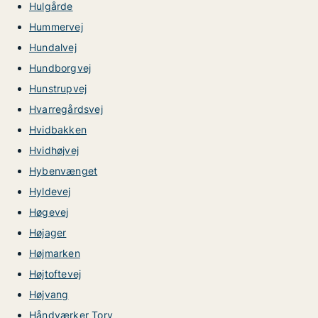
Hulgårde
Hummervej
Hundalvej
Hundborgvej
Hunstrupvej
Hvarregårdsvej
Hvidbakken
Hvidhøjvej
Hybenvænget
Hyldevej
Høgevej
Højager
Højmarken
Højtoftevej
Højvang
Håndværker Torv