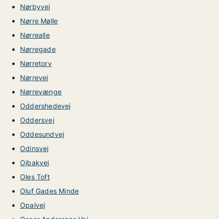
Nørbyvej
Nørre Mølle
Nørrealle
Nørregade
Nørretorv
Nørrevej
Nørrevænge
Oddershedevej
Oddersvej
Oddesundvej
Odinsvej
Ojbakvej
Oles Toft
Oluf Gades Minde
Opalvej