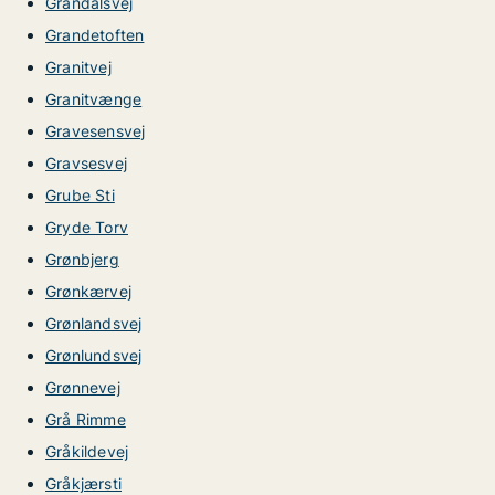
Grandalsvej
Grandetoften
Granitvej
Granitvænge
Gravesensvej
Gravsesvej
Grube Sti
Gryde Torv
Grønbjerg
Grønkærvej
Grønlandsvej
Grønlundsvej
Grønnevej
Grå Rimme
Gråkildevej
Gråkjærsti