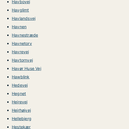
Havbovej
Havglimt
Havlandsvej
Havnen
Havnestræde
Havnetorv
Havrevej
Havtornvej
Havør Huse Vej
Hawblink
Hedevej
Hegnet
Hejrevej
Hejrhøjvej
Hellebjerg
Hestekær