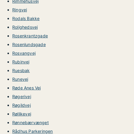
Rimmehusvej
Ringvej
Rodals Bakke
Rolighedsvej
Rosenkrantzgade
Rosenlundsgade
Rosvangvej
Rubinvej
Ruesbak
Runevej
Røde Anes Vej
Røgerivej
Røgildvej
Røllikevej
Rønnebærvænget
Rådhus Parkeringen