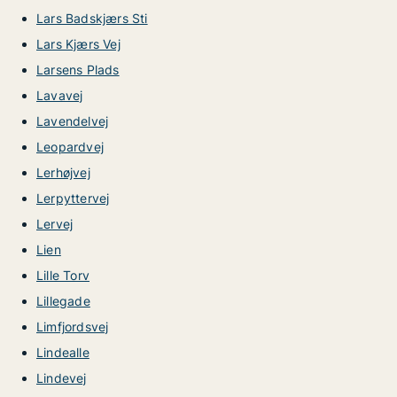
Lars Badskjærs Sti
Lars Kjærs Vej
Larsens Plads
Lavavej
Lavendelvej
Leopardvej
Lerhøjvej
Lerpyttervej
Lervej
Lien
Lille Torv
Lillegade
Limfjordsvej
Lindealle
Lindevej