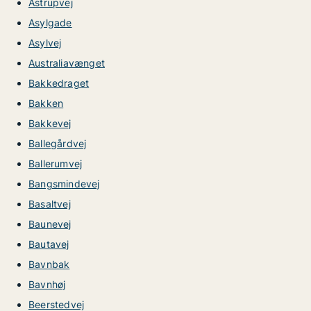
Astrupvej
Asylgade
Asylvej
Australiavænget
Bakkedraget
Bakken
Bakkevej
Ballegårdvej
Ballerumvej
Bangsmindevej
Basaltvej
Baunevej
Bautavej
Bavnbak
Bavnhøj
Beerstedvej