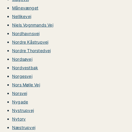
Månevænget
Nellikevej
Niels Vognmands Vej
Nordhavnsvej
Nordre Kåstrupvej
Nordre Thorstedvej
Nordsøvej
Nordvestbak
Norgesvej
Nors Mølle Vej
Norsvej
Nygade
Nystrupvej
Nytorv
Næstrupvej