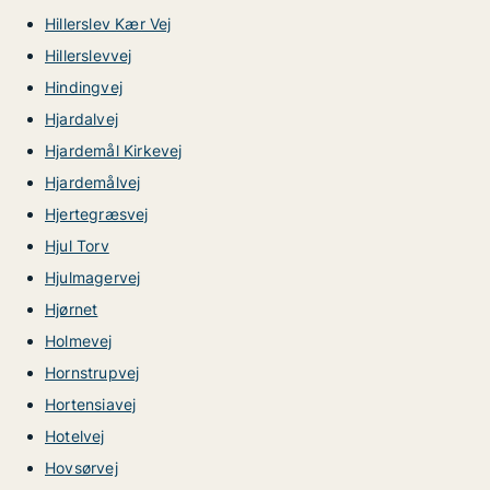
Hillerslev Kær Vej
Hillerslevvej
Hindingvej
Hjardalvej
Hjardemål Kirkevej
Hjardemålvej
Hjertegræsvej
Hjul Torv
Hjulmagervej
Hjørnet
Holmevej
Hornstrupvej
Hortensiavej
Hotelvej
Hovsørvej