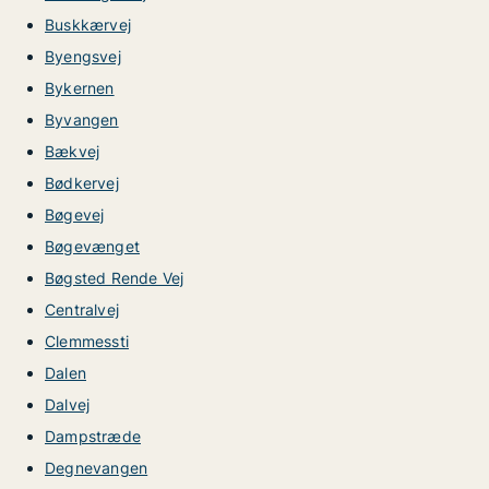
Buskkærvej
Byengsvej
Bykernen
Byvangen
Bækvej
Bødkervej
Bøgevej
Bøgevænget
Bøgsted Rende Vej
Centralvej
Clemmessti
Dalen
Dalvej
Dampstræde
Degnevangen