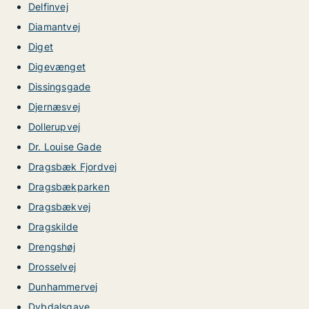
Delfinvej
Diamantvej
Diget
Digevænget
Dissingsgade
Djernæsvej
Dollerupvej
Dr. Louise Gade
Dragsbæk Fjordvej
Dragsbækparken
Dragsbækvej
Dragskilde
Drengshøj
Drosselvej
Dunhammervej
Dybdalsgave