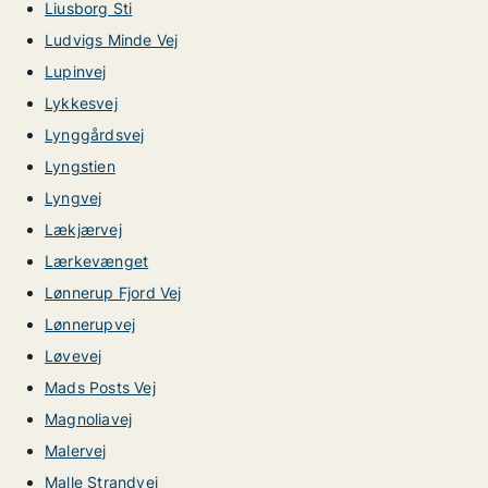
Liusborg Sti
Ludvigs Minde Vej
Lupinvej
Lykkesvej
Lynggårdsvej
Lyngstien
Lyngvej
Lækjærvej
Lærkevænget
Lønnerup Fjord Vej
Lønnerupvej
Løvevej
Mads Posts Vej
Magnoliavej
Malervej
Malle Strandvej