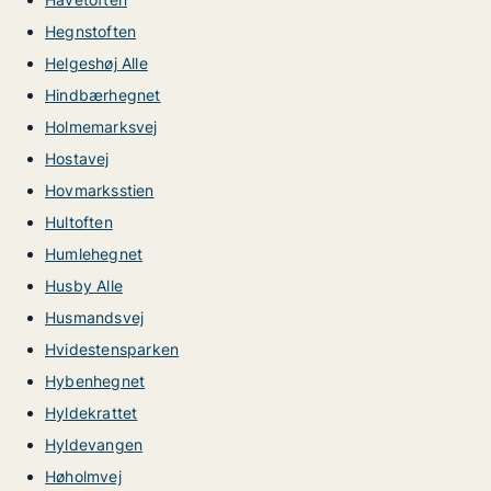
Hegnstoften
Helgeshøj Alle
Hindbærhegnet
Holmemarksvej
Hostavej
Hovmarksstien
Hultoften
Humlehegnet
Husby Alle
Husmandsvej
Hvidestensparken
Hybenhegnet
Hyldekrattet
Hyldevangen
Høholmvej