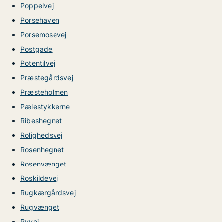
Poppelvej
Porsehaven
Porsemosevej
Postgade
Potentilvej
Præstegårdsvej
Præsteholmen
Pælestykkerne
Ribeshegnet
Rolighedsvej
Rosenhegnet
Rosenvænget
Roskildevej
Rugkærgårdsvej
Rugvænget
Ryvej