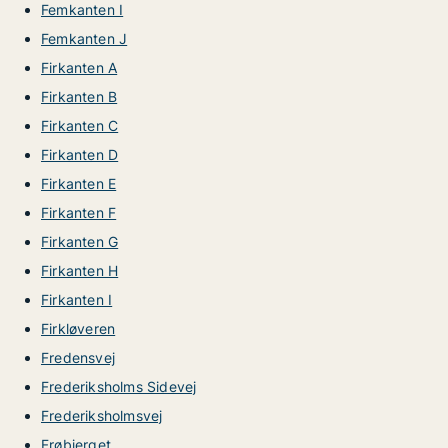
Femkanten I
Femkanten J
Firkanten A
Firkanten B
Firkanten C
Firkanten D
Firkanten E
Firkanten F
Firkanten G
Firkanten H
Firkanten I
Firkløveren
Fredensvej
Frederiksholms Sidevej
Frederiksholmsvej
Frøbjerget