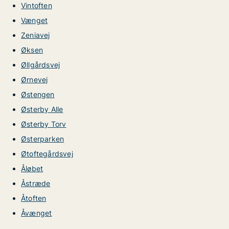
Vintoften
Vænget
Zeniavej
Øksen
Øllgårdsvej
Ørnevej
Østengen
Østerby Alle
Østerby Torv
Østerparken
Øtoftegårdsvej
Åløbet
Åstræde
Åtoften
Åvænget