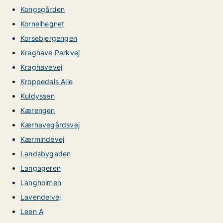
Kongsgården
Kornelhegnet
Korsebjergengen
Kraghave Parkvej
Kraghavevej
Kroppedals Alle
Kuldyssen
Kærengen
Kærhavegårdsvej
Kærmindevej
Landsbygaden
Langageren
Langholmen
Lavendelvej
Leen A