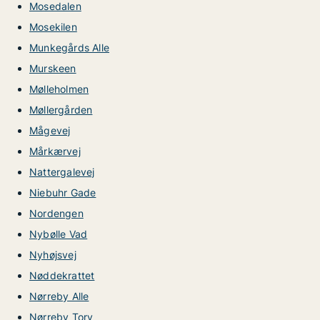
Mosedalen
Mosekilen
Munkegårds Alle
Murskeen
Mølleholmen
Møllergården
Mågevej
Mårkærvej
Nattergalevej
Niebuhr Gade
Nordengen
Nybølle Vad
Nyhøjsvej
Nøddekrattet
Nørreby Alle
Nørreby Torv