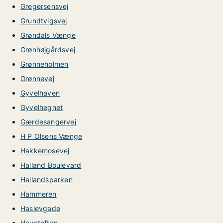
Gregersensvej
Grundtvigsvej
Grøndals Vænge
Grønhøjgårdsvej
Grønneholmen
Grønnevej
Gyvelhaven
Gyvelhegnet
Gærdesangervej
H P Olsens Vænge
Hakkemosevej
Halland Boulevard
Hallandsparken
Hammeren
Haslevgade
Havetoften