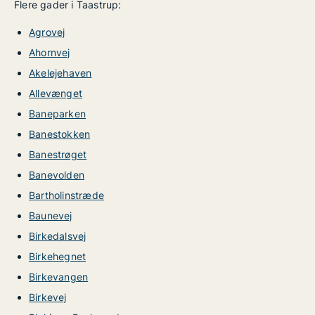
Flere gader i Taastrup:
Agrovej
Ahornvej
Akelejehaven
Allevænget
Baneparken
Banestokken
Banestrøget
Banevolden
Bartholinstræde
Baunevej
Birkedalsvej
Birkehegnet
Birkevangen
Birkevej