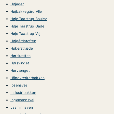
Højager
Højbakkegård Alle
Høje Taastrup Boulev
Høje Taastrup Gade
Høje Taastrup Vej
Højgårdstoften
Høkerstræde
Hørskætten
Hørsvinget
Hørvænget
Håndværkerbakken
Ibsensvej
Industribakken
Ingemannsvej
Jasminhaven