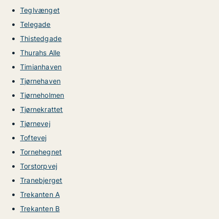
Teglvænget
Telegade
Thistedgade
Thurahs Alle
Timianhaven
Tjørnehaven
Tjørneholmen
Tjørnekrattet
Tjørnevej
Toftevej
Tornehegnet
Torstorpvej
Tranebjerget
Trekanten A
Trekanten B