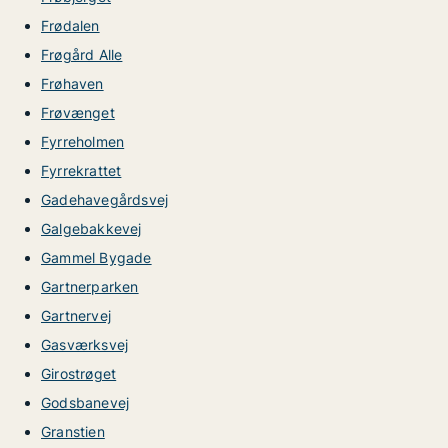
Frødalen
Frøgård Alle
Frøhaven
Frøvænget
Fyrreholmen
Fyrrekrattet
Gadehavegårdsvej
Galgebakkevej
Gammel Bygade
Gartnerparken
Gartnervej
Gasværksvej
Girostrøget
Godsbanevej
Granstien