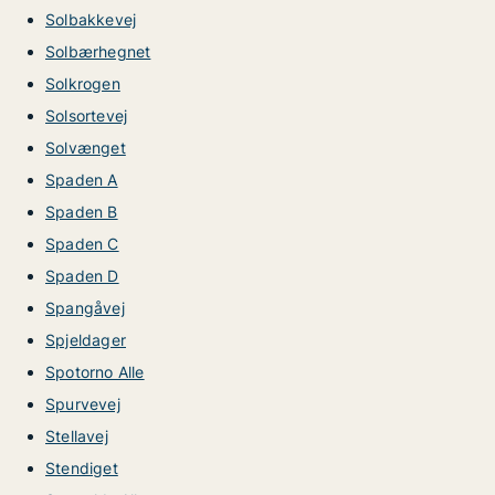
Solbakkevej
Solbærhegnet
Solkrogen
Solsortevej
Solvænget
Spaden A
Spaden B
Spaden C
Spaden D
Spangåvej
Spjeldager
Spotorno Alle
Spurvevej
Stellavej
Stendiget