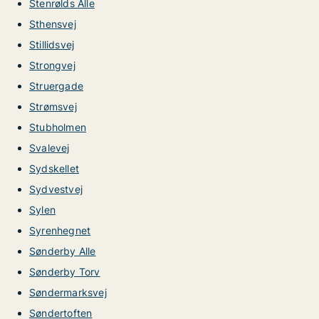
Stenrølds Alle
Sthensvej
Stillidsvej
Strongvej
Struergade
Strømsvej
Stubholmen
Svalevej
Sydskellet
Sydvestvej
Sylen
Syrenhegnet
Sønderby Alle
Sønderby Torv
Søndermarksvej
Søndertoften