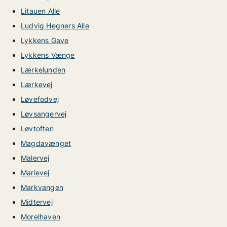
Litauen Alle
Ludvig Hegners Alle
Lykkens Gave
Lykkens Vænge
Lærkelunden
Lærkevej
Løvefodvej
Løvsangervej
Løvtoften
Magdavænget
Malervej
Marievej
Markvangen
Midtervej
Morelhaven