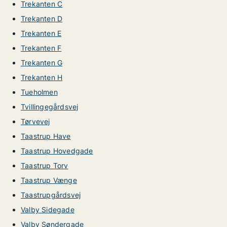
Trekanten C
Trekanten D
Trekanten E
Trekanten F
Trekanten G
Trekanten H
Tueholmen
Tvillingegårdsvej
Tørvevej
Taastrup Have
Taastrup Hovedgade
Taastrup Torv
Taastrup Vænge
Taastrupgårdsvej
Valby Sidegade
Valby Søndergade