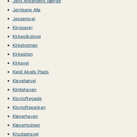
Jens Andersens Vænge
Jernbane Alle
Jessensvej
Kingosvej
Kirkegårdsvej
Kirkeholmen
Kirkestien
Kirkevej
Kjeld Abells Plads
Klevehøjvej
Klintehaven
Klovtoftegade
Klovtofteparken
Kløverhaven
Kløverholmen
Knudsensvej