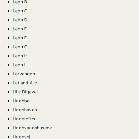
Leen B
Leen C
Leen D
Leen E
Leen F
Leen G
Leen H
Leen I
Lervangen
Letland Alle
Lille Digevej
Lindebo
Lindehaven
Lindetoften
Lindevangshusene
Lindevej