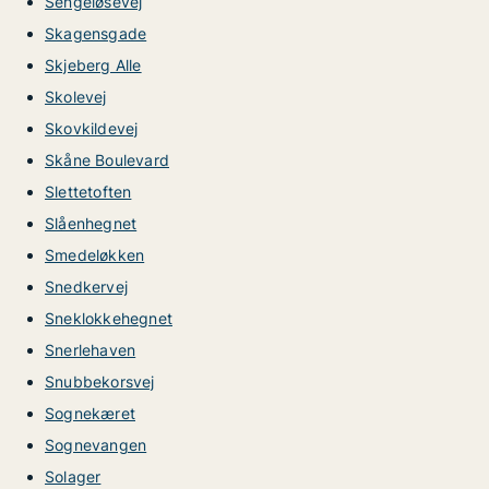
Sengeløsevej
Skagensgade
Skjeberg Alle
Skolevej
Skovkildevej
Skåne Boulevard
Slettetoften
Slåenhegnet
Smedeløkken
Snedkervej
Sneklokkehegnet
Snerlehaven
Snubbekorsvej
Sognekæret
Sognevangen
Solager