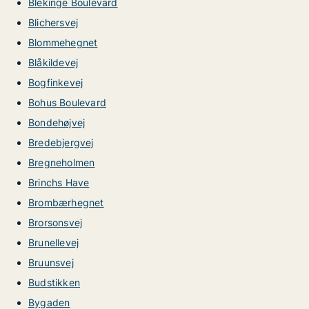
Blekinge Boulevard
Blichersvej
Blommehegnet
Blåkildevej
Bogfinkevej
Bohus Boulevard
Bondehøjvej
Bredebjergvej
Bregneholmen
Brinchs Have
Brombærhegnet
Brorsonsvej
Brunellevej
Bruunsvej
Budstikken
Bygaden