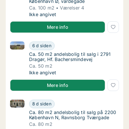
København Ø, vardegade
Ca. 100 m2
Værelser 4
Ca. 100 m2 andelsbolig til salg på 2100 Kø
Ikke angivet
Mere info
Ca. 50 m2 andelsbolig til salg i 2791 Dragør, Hf. Ba
Ca. 50 m2 andelsbolig til salg i 2791 Dragør
6 d siden
Ca. 50 m2 andelsbolig til salg i 2791 Dragør
Ca. 50 m2 andelsbolig til salg i 2791
Dragør, Hf. Bachersmindevej
Ca. 50 m2
Ca. 50 m2 andelsbolig til salg i 2791 Dragør
Ikke angivet
Mere info
Ca. 80 m2 andelsbolig til salg på 2200 København 
Ca. 80 m2 andelsbolig til salg på 2200 Kø
8 d siden
Ca. 80 m2 andelsbolig til salg på 2200 Kø
Ca. 80 m2 andelsbolig til salg på 2200
København N, Ravnsborg Tværgade
Ca. 80 m2