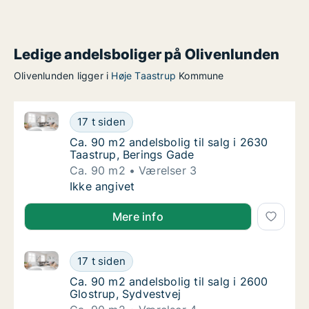
Ledige andelsboliger på Olivenlunden
Olivenlunden ligger i
Høje Taastrup
Kommune
Ca. 90 m2 andelsbolig til salg i 2630 Taastrup, Beri
Ca. 90 m2 andelsbolig til salg i 2630 Taastr
17 t siden
Ca. 90 m2 andelsbolig til salg i 2630 Taastr
Ca. 90 m2 andelsbolig til salg i 2630
Taastrup, Berings Gade
Ca. 90 m2
Værelser 3
Ca. 90 m2 andelsbolig til salg i 2630 Taastr
Ikke angivet
Mere info
Ca. 90 m2 andelsbolig til salg i 2600 Glostrup, Sydv
Ca. 90 m2 andelsbolig til salg i 2600 Glostr
17 t siden
Ca. 90 m2 andelsbolig til salg i 2600 Glostr
Ca. 90 m2 andelsbolig til salg i 2600
Glostrup, Sydvestvej