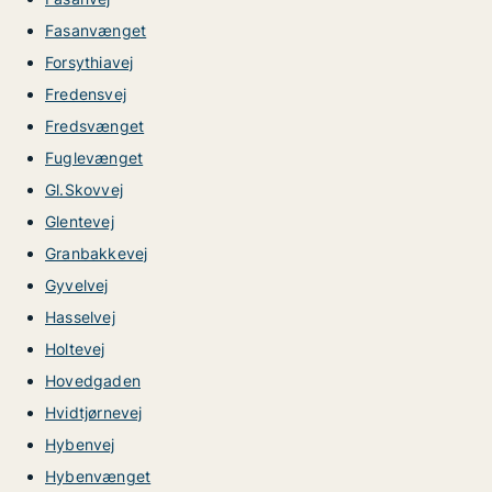
Fasanvænget
Forsythiavej
Fredensvej
Fredsvænget
Fuglevænget
Gl.Skovvej
Glentevej
Granbakkevej
Gyvelvej
Hasselvej
Holtevej
Hovedgaden
Hvidtjørnevej
Hybenvej
Hybenvænget