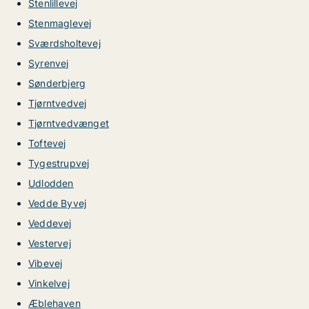
Stenlillevej
Stenmaglevej
Sværdsholtevej
Syrenvej
Sønderbjerg
Tjørntvedvej
Tjørntvedvænget
Toftevej
Tygestrupvej
Udlodden
Vedde Byvej
Veddevej
Vestervej
Vibevej
Vinkelvej
Æblehaven