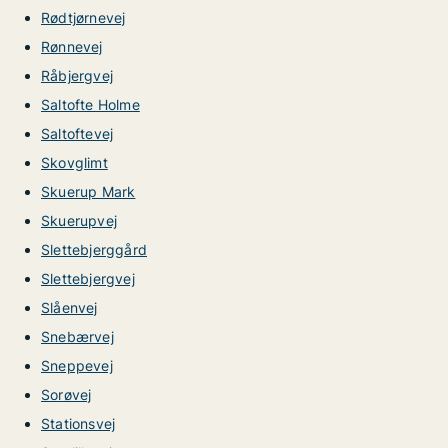
Rødtjørnevej
Rønnevej
Råbjergvej
Saltofte Holme
Saltoftevej
Skovglimt
Skuerup Mark
Skuerupvej
Slettebjerggård
Slettebjergvej
Slåenvej
Snebærvej
Sneppevej
Sorøvej
Stationsvej