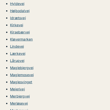
Hyldevej
Højbodalvej
Idrætsvej
Kirkevej
Kirsebærvej
Kløvermarken
Lindevej
Lærkevej
Lårupvej
Maglebjergvej
Maglemosevej
Maglesvinget
Mejerivej
Merbjergvej
Merløsevej