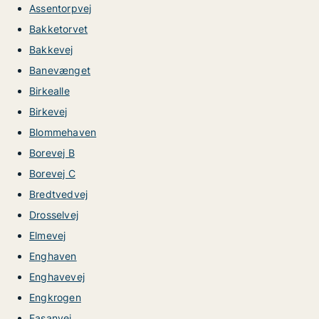
Assentorpvej
Bakketorvet
Bakkevej
Banevænget
Birkealle
Birkevej
Blommehaven
Borevej B
Borevej C
Bredtvedvej
Drosselvej
Elmevej
Enghaven
Enghavevej
Engkrogen
Fasanvej