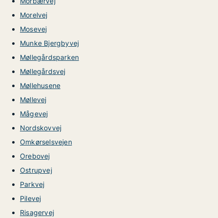
Morbærvej
Morelvej
Mosevej
Munke Bjergbyvej
Møllegårdsparken
Møllegårdsvej
Møllehusene
Møllevej
Mågevej
Nordskovvej
Omkørselsvejen
Orebovej
Ostrupvej
Parkvej
Pilevej
Risagervej