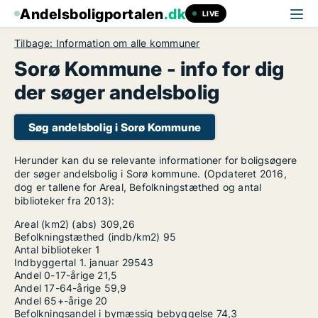
Andelsboligportalen
.dk
LIVE
Tilbage: Information om alle kommuner
Sorø Kommune - info for dig
der søger andelsbolig
Søg andelsbolig i Sorø Kommune
Herunder kan du se relevante informationer for boligsøgere
der søger andelsbolig i Sorø kommune. (Opdateret 2016,
dog er tallene for Areal, Befolkningstæthed og antal
biblioteker fra 2013):
Areal (km2) (abs)
309,26
Befolkningstæthed (indb/km2)
95
Antal biblioteker
1
Indbyggertal 1. januar
29543
Andel 0-17-årige
21,5
Andel 17-64-årige
59,9
Andel 65+-årige
20
Befolkningsandel i bymæssig bebyggelse
74,3