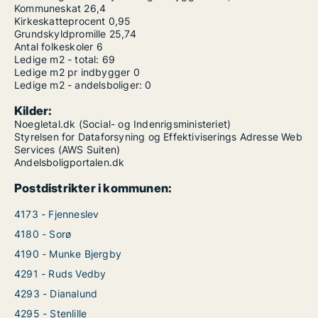
Kommuneskat
26,4
Kirkeskatteprocent
0,95
Grundskyldpromille
25,74
Antal folkeskoler
6
Ledige m2 - total:
69
Ledige m2 pr indbygger
0
Ledige m2 - andelsboliger:
0
Kilder:
Noegletal.dk (Social- og Indenrigsministeriet)
Styrelsen for Dataforsyning og Effektiviserings Adresse Web
Services (AWS Suiten)
Andelsboligportalen.dk
Postdistrikter i kommunen:
4173 - Fjenneslev
4180 - Sorø
4190 - Munke Bjergby
4291 - Ruds Vedby
4293 - Dianalund
4295 - Stenlille