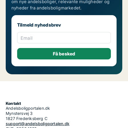
om nye andelsboliger, relevante muligheder og
nyheder fra andelsboligmarkedet.
Tilmeld nyhedsbrev
Email
Kontakt
Andelsboligportalen.dk
Mynstersvej 3
1827 Frederiksberg C
support@andelsboligportalen.dk