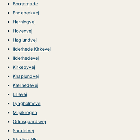
Borgergade
Engebækvej
Herningvej
Hovenvej
Høglundvej
Ilderhede Kirkevej
Ilderhedevej
Kirkebyvej
Knaplundvej
Kærhedevej
Lillevej
Lyngholmsvej
Miljøkrogen
Odinsgaardsvej
Sandetvej
Stadion Alle