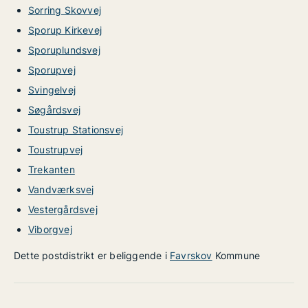
Sorring Skovvej
Sporup Kirkevej
Sporuplundsvej
Sporupvej
Svingelvej
Søgårdsvej
Toustrup Stationsvej
Toustrupvej
Trekanten
Vandværksvej
Vestergårdsvej
Viborgvej
Dette postdistrikt er beliggende i
Favrskov
Kommune