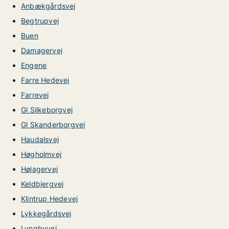
Anbækgårdsvej
Begtrupvej
Buen
Damagervej
Engene
Farre Hedevej
Farrevej
Gl Silkeborgvej
Gl Skanderborgvej
Haudalsvej
Høgholmvej
Højagervej
Keldbjergvej
Klintrup Hedevej
Lykkegårdsvej
Lyngbyvej