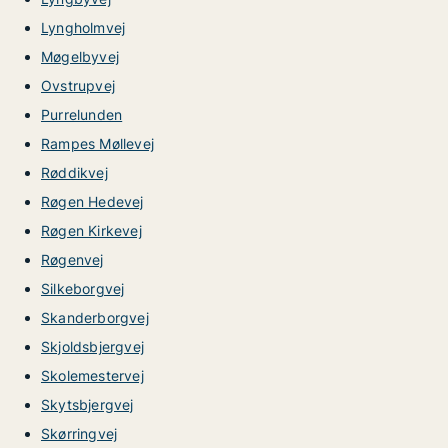
Lyngholmvej
Møgelbyvej
Ovstrupvej
Purrelunden
Rampes Møllevej
Røddikvej
Røgen Hedevej
Røgen Kirkevej
Røgenvej
Silkeborgvej
Skanderborgvej
Skjoldsbjergvej
Skolemestervej
Skytsbjergvej
Skørringvej