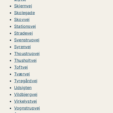
Skjernvej
Skolegade
Skovvej
Stationsvej
Stradevej
Svenstrupvej
Syrenvej
Thoustrupvej
Thusholtvej
Toftvej
Tværvej
Tyregårdvej
Udsigten
Vildbjergvej
Virkelystvej
Vognstrupvej