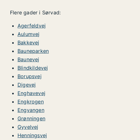
Flere gader i Sørvad:
Agerfeldvej
Aulumvej
Bakkevej
Bauneparken
Baunevej
Blindkildevej
Borupsvej
Digevej
Enghavevej
Engkrogen
Engvangen
Grønningen
Gyvelvej
Henningsvej