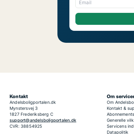
Email
Kontakt
Om service
Andelsboligportalen.dk
Om Andelsbol
Mynstersvej 3
Kontakt & su
1827 Frederiksberg C
Abonnementsv
support@andelsboligportalen.dk
Generelle vilk
CVR: 38854925
Servicens in
Datapolitik