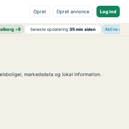
Opret
Opret annonce
Log ind
alborg
+
9
Aktive ann
Seneste opdatering
35 min siden
delsboliger, markedsdata og lokal information.