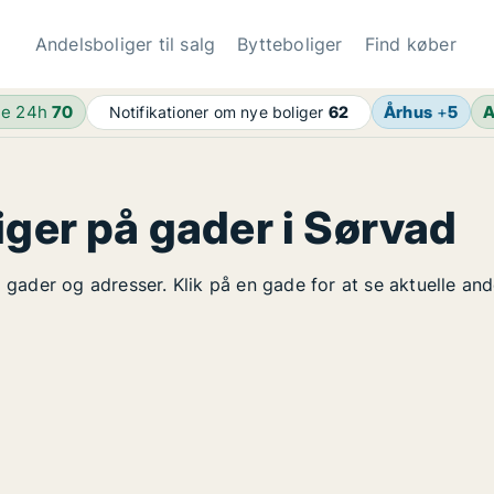
Andelsboliger til salg
Bytteboliger
Find køber
de 24h
70
Århus
+
5
A
Notifikationer om nye boliger
62
iger på gader i Sørvad
å gader og adresser. Klik på en gade for at se aktuelle an