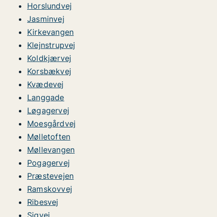
Horslundvej
Jasminvej
Kirkevangen
Klejnstrupvej
Koldkjærvej
Korsbækvej
Kvædevej
Langgade
Løgagervej
Moesgårdvej
Mølletoften
Møllevangen
Pogagervej
Præstevejen
Ramskovvej
Ribesvej
Sigvej