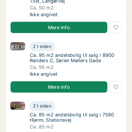
Tilst, Langørvej
Ca. 50 m2
Ca. 50 m2 andelsbolig til salg i 8381 Tilst, 
Ikke angivet
Mere info
Ca. 95 m2 andelsbolig til salg i 8900 Randers C, Sø
Ca. 95 m2 andelsbolig til salg i 8900 Rande
2 t siden
Ca. 95 m2 andelsbolig til salg i 8900 Rande
Ca. 95 m2 andelsbolig til salg i 8900
Randers C, Søren Møllers Gade
Ca. 95 m2
Ca. 95 m2 andelsbolig til salg i 8900 Rande
Ikke angivet
Mere info
Ca. 85 m2 andelsbolig til salg i 7560 Hjerm, Stations
Ca. 85 m2 andelsbolig til salg i 7560 Hjerm,
2 t siden
Ca. 85 m2 andelsbolig til salg i 7560 Hjerm, 
Ca. 85 m2 andelsbolig til salg i 7560
Hjerm, Stationsvej
Ca. 85 m2