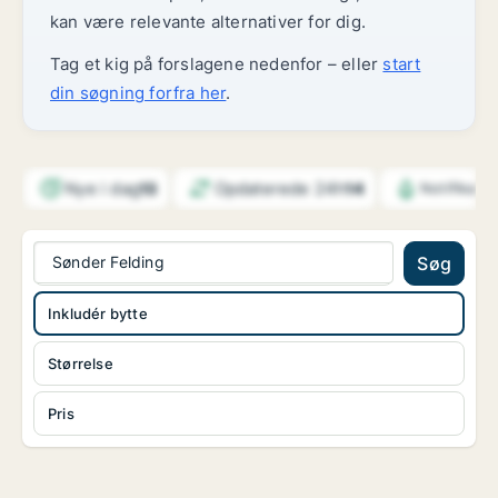
kan være relevante alternativer for dig.
Tag et kig på forslagene nedenfor – eller
start
din søgning forfra her
.
Nye i dag
Opdaterede 24h
13
14
Notifikati
Sønder Felding
Søg
Inkludér bytte
Størrelse
Pris