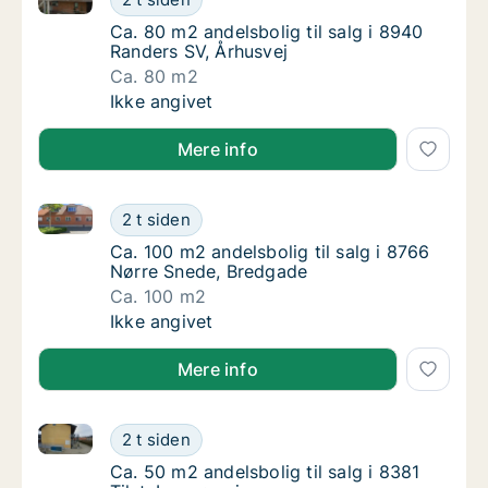
Ca. 80 m2 andelsbolig til salg i 8940 Rander
Ca. 80 m2 andelsbolig til salg i 8940
Randers SV, Århusvej
Ca. 80 m2
Ca. 80 m2 andelsbolig til salg i 8940 Rander
Ikke angivet
Mere info
Ca. 100 m2 andelsbolig til salg i 8766 Nørre Snede,
Ca. 100 m2 andelsbolig til salg i 8766 Nørr
2 t siden
Ca. 100 m2 andelsbolig til salg i 8766 Nørr
Ca. 100 m2 andelsbolig til salg i 8766
Nørre Snede, Bredgade
Ca. 100 m2
Ca. 100 m2 andelsbolig til salg i 8766 Nørr
Ikke angivet
Mere info
Ca. 50 m2 andelsbolig til salg i 8381 Tilst, Langørvej
Ca. 50 m2 andelsbolig til salg i 8381 Tilst, 
2 t siden
Ca. 50 m2 andelsbolig til salg i 8381 Tilst, 
Ca. 50 m2 andelsbolig til salg i 8381