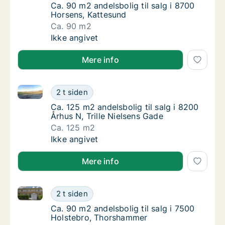
Ca. 90 m2 andelsbolig til salg i 8700 Horse
Ca. 90 m2 andelsbolig til salg i 8700
Horsens, Kattesund
Ca. 90 m2
Ca. 90 m2 andelsbolig til salg i 8700 Horse
Ikke angivet
Mere info
Ca. 125 m2 andelsbolig til salg i 8200 Århus N, Trill
Ca. 125 m2 andelsbolig til salg i 8200 Århus 
2 t siden
Ca. 125 m2 andelsbolig til salg i 8200 Århus 
Ca. 125 m2 andelsbolig til salg i 8200
Århus N, Trille Nielsens Gade
Ca. 125 m2
Ca. 125 m2 andelsbolig til salg i 8200 Århus 
Ikke angivet
Mere info
Ca. 90 m2 andelsbolig til salg i 7500 Holstebro, Th
Ca. 90 m2 andelsbolig til salg i 7500 Holst
2 t siden
Ca. 90 m2 andelsbolig til salg i 7500 Holst
Ca. 90 m2 andelsbolig til salg i 7500
Holstebro, Thorshammer