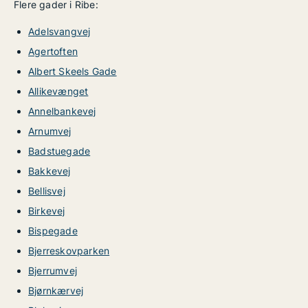
Flere gader i Ribe:
Adelsvangvej
Agertoften
Albert Skeels Gade
Allikevænget
Annelbankevej
Arnumvej
Badstuegade
Bakkevej
Bellisvej
Birkevej
Bispegade
Bjerreskovparken
Bjerrumvej
Bjørnkærvej