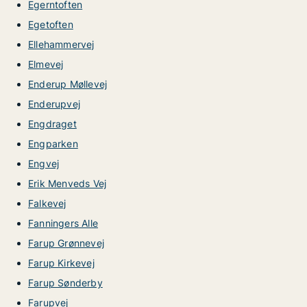
Egerntoften
Egetoften
Ellehammervej
Elmevej
Enderup Møllevej
Enderupvej
Engdraget
Engparken
Engvej
Erik Menveds Vej
Falkevej
Fanningers Alle
Farup Grønnevej
Farup Kirkevej
Farup Sønderby
Farupvej