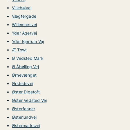
Villebølvej
Vægtergade
Willemoesvej
Yder Agervej
Yder Bjerrum Vej
Æ Towt
Ø Vedsted Mark
Ø Åbølling Vej
Ørnevænget
Ørstedsvej
Øster Digetoft
Øster Vedsted Vej
Østerfenner
Østerlundvej
Østermarksvej