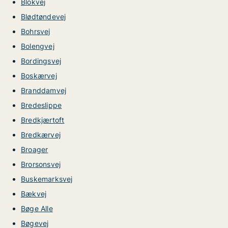
Blokvej
Blødtøndevej
Bohrsvej
Bolengvej
Bordingsvej
Boskærvej
Branddamvej
Bredeslippe
Bredkjærtoft
Bredkærvej
Broager
Brorsonsvej
Buskemarksvej
Bækvej
Bøge Alle
Bøgevej