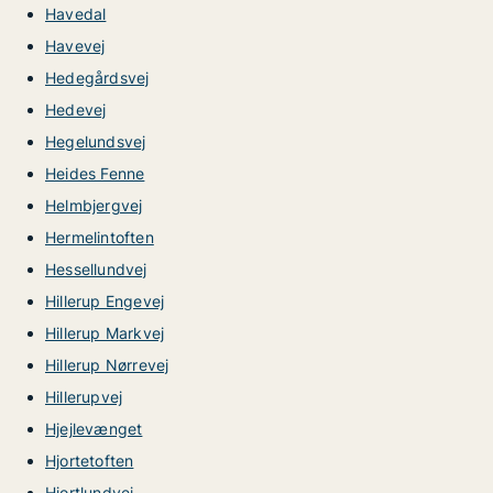
Havedal
Havevej
Hedegårdsvej
Hedevej
Hegelundsvej
Heides Fenne
Helmbjergvej
Hermelintoften
Hessellundvej
Hillerup Engevej
Hillerup Markvej
Hillerup Nørrevej
Hillerupvej
Hjejlevænget
Hjortetoften
Hjortlundvej