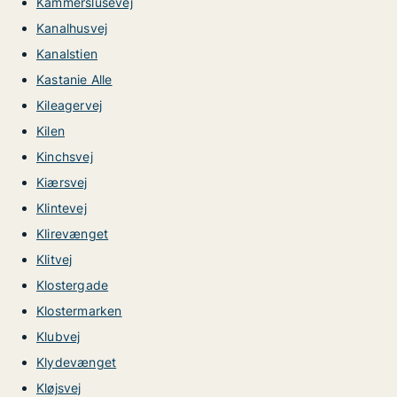
Kammerslusevej
Kanalhusvej
Kanalstien
Kastanie Alle
Kileagervej
Kilen
Kinchsvej
Kiærsvej
Klintevej
Klirevænget
Klitvej
Klostergade
Klostermarken
Klubvej
Klydevænget
Kløjsvej