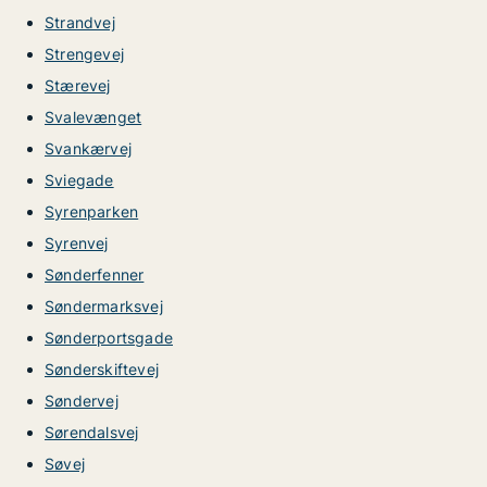
Strandvej
Strengevej
Stærevej
Svalevænget
Svankærvej
Sviegade
Syrenparken
Syrenvej
Sønderfenner
Søndermarksvej
Sønderportsgade
Sønderskiftevej
Søndervej
Sørendalsvej
Søvej