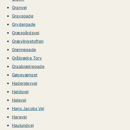
Granvej
Gravsgade
Grydergade
Græsgårdsvej
Grævlingetoften
Grønnegade
Gråbrødre Torv
Graabrødregade
Gøgevænget
Haderslevvej
Haldsvej
Halevej
Hans Jacobs Vej
Harevej
Haulundvej