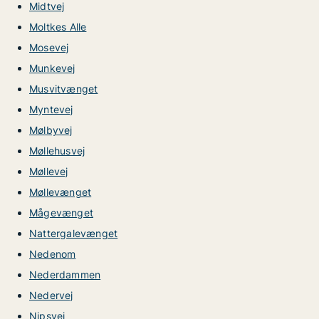
Midtvej
Moltkes Alle
Mosevej
Munkevej
Musvitvænget
Myntevej
Mølbyvej
Møllehusvej
Møllevej
Møllevænget
Mågevænget
Nattergalevænget
Nedenom
Nederdammen
Nedervej
Nipsvej