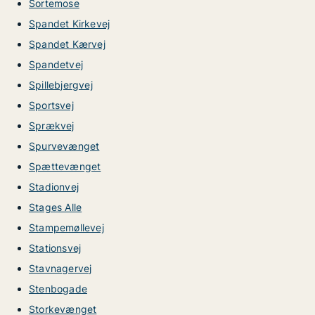
Sortemose
Spandet Kirkevej
Spandet Kærvej
Spandetvej
Spillebjergvej
Sportsvej
Sprækvej
Spurvevænget
Spættevænget
Stadionvej
Stages Alle
Stampemøllevej
Stationsvej
Stavnagervej
Stenbogade
Storkevænget