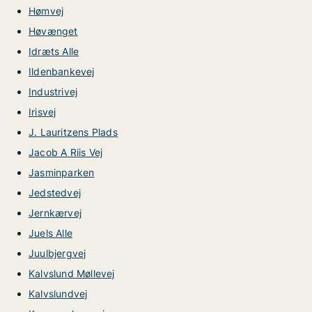
Hømvej
Høvænget
Idræts Alle
Ildenbankevej
Industrivej
Irisvej
J. Lauritzens Plads
Jacob A Riis Vej
Jasminparken
Jedstedvej
Jernkærvej
Juels Alle
Juulbjergvej
Kalvslund Møllevej
Kalvslundvej