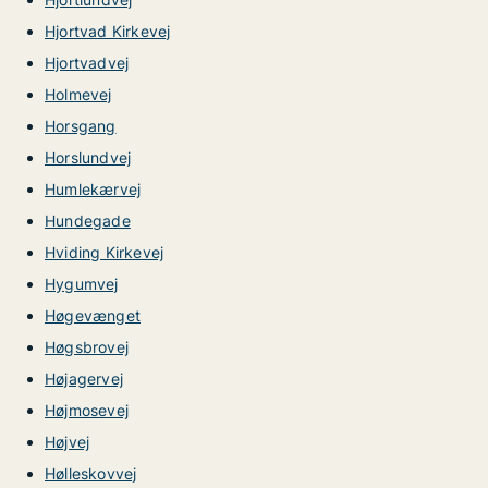
Hjortvad Kirkevej
Hjortvadvej
Holmevej
Horsgang
Horslundvej
Humlekærvej
Hundegade
Hviding Kirkevej
Hygumvej
Høgevænget
Høgsbrovej
Højagervej
Højmosevej
Højvej
Hølleskovvej