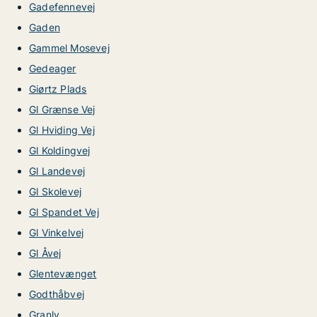
Gadefennevej
Gaden
Gammel Mosevej
Gedeager
Giørtz Plads
Gl Grænse Vej
Gl Hviding Vej
Gl Koldingvej
Gl Landevej
Gl Skolevej
Gl Spandet Vej
Gl Vinkelvej
Gl Åvej
Glentevænget
Godthåbvej
Granly