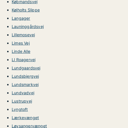
Købmandsvej
Kølholts Slippe
Langager
Launinggårdsvej
Lillemosevej
Limes Vej
Linde Alle
Ll Roagervej
Lundgaardsvej
Lundsbjergvej
Lundsmarkvej
Lundvadvej
Lustrupvej
Lyngtoft
Lærkevænget
Løvsangervænget