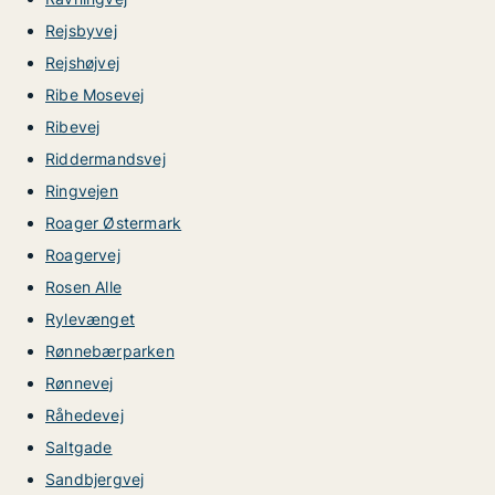
Rejsbyvej
Rejshøjvej
Ribe Mosevej
Ribevej
Riddermandsvej
Ringvejen
Roager Østermark
Roagervej
Rosen Alle
Rylevænget
Rønnebærparken
Rønnevej
Råhedevej
Saltgade
Sandbjergvej