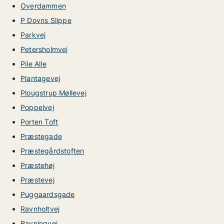
Overdammen
P Dovns Slippe
Parkvej
Petersholmvej
Pile Alle
Plantagevej
Plougstrup Møllevej
Poppelvej
Porten Toft
Præstegade
Præstegårdstoften
Præstehøj
Præstevej
Puggaardsgade
Ravnholtvej
Ravningvej