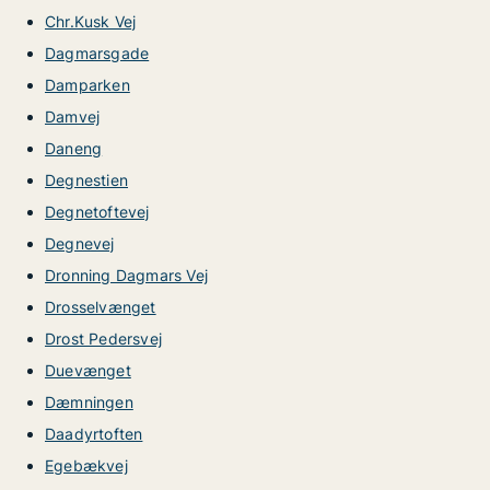
Chr.Kusk Vej
Dagmarsgade
Damparken
Damvej
Daneng
Degnestien
Degnetoftevej
Degnevej
Dronning Dagmars Vej
Drosselvænget
Drost Pedersvej
Duevænget
Dæmningen
Daadyrtoften
Egebækvej