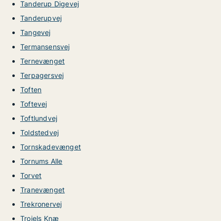
Tanderup Digevej
Tanderupvej
Tangevej
Termansensvej
Ternevænget
Terpagersvej
Toften
Toftevej
Toftlundvej
Toldstedvej
Tornskadevænget
Tornums Alle
Torvet
Tranevænget
Trekronervej
Trojels Knæ