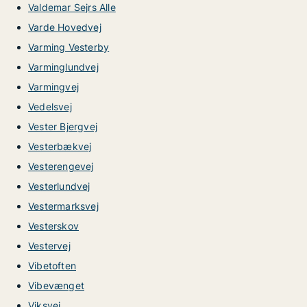
Valdemar Sejrs Alle
Varde Hovedvej
Varming Vesterby
Varminglundvej
Varmingvej
Vedelsvej
Vester Bjergvej
Vesterbækvej
Vesterengevej
Vesterlundvej
Vestermarksvej
Vesterskov
Vestervej
Vibetoften
Vibevænget
Viksvej