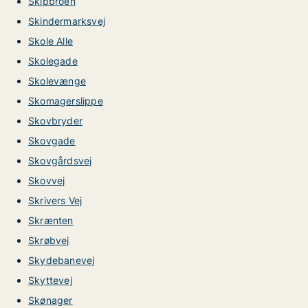
Skibbroen
Skindermarksvej
Skole Alle
Skolegade
Skolevænge
Skomagerslippe
Skovbryder
Skovgade
Skovgårdsvej
Skovvej
Skrivers Vej
Skrænten
Skrøbvej
Skydebanevej
Skyttevej
Skønager