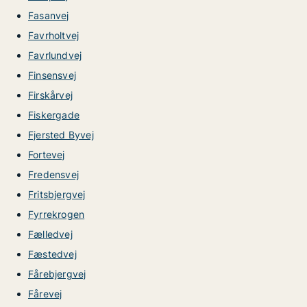
Fasanvej
Favrholtvej
Favrlundvej
Finsensvej
Firskårvej
Fiskergade
Fjersted Byvej
Fortevej
Fredensvej
Fritsbjergvej
Fyrrekrogen
Fælledvej
Fæstedvej
Fårebjergvej
Fårevej