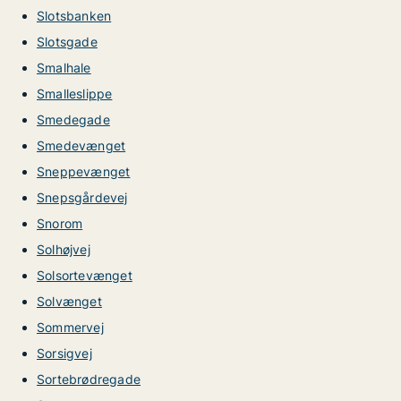
Slotsbanken
Slotsgade
Smalhale
Smalleslippe
Smedegade
Smedevænget
Sneppevænget
Snepsgårdevej
Snorom
Solhøjvej
Solsortevænget
Solvænget
Sommervej
Sorsigvej
Sortebrødregade