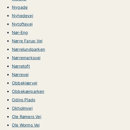
Nygade
Nyhedevej
Nytoftevej
Nør-Eng
Nørre Farup Vej
Nørrelundparken
Nørremarksvej
Nørretoft
Nørrevej
Obbekjærvej
Obbekærparken
Odins Plads
Okholmvej
Ole Rømers Vej
Ole Worms Vej