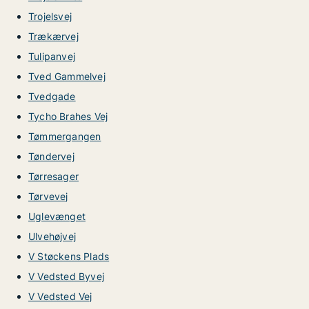
Trojelsvej
Trækærvej
Tulipanvej
Tved Gammelvej
Tvedgade
Tycho Brahes Vej
Tømmergangen
Tøndervej
Tørresager
Tørvevej
Uglevænget
Ulvehøjvej
V Støckens Plads
V Vedsted Byvej
V Vedsted Vej